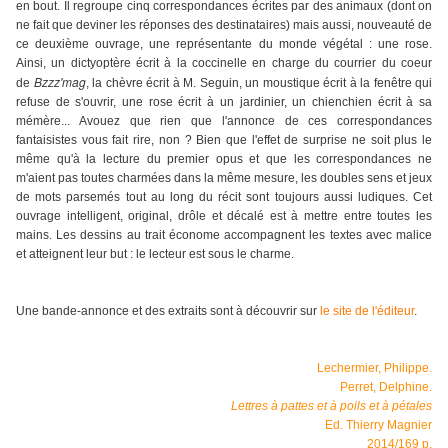
en bout. Il regroupe cinq correspondances écrites par des animaux (do
nt on
ne fait que deviner les réponses des destinataires)
mais aussi, nouveauté de
ce deuxième ouvrage, une représentante du monde végétal : une rose.
Ainsi, u
n dictyoptère écrit à la coccinelle en charge du courrier du coeur
Bzzz'mag
de
, la chèvre écrit à M. Seguin, un moustique écrit à la fenêtre qui
refuse de s'ouvrir, une rose écrit à un jardinier, un chiench
ien écrit à sa
mémère... Avouez que rien que l'annonce de ces correspondances
fantaisistes vous fait rire, non ? Bien que l'effet de surprise ne soit plus le
même qu'à la lecture du premier opus et que les correspondances ne
m'aient pas toutes charmées dans la même mesure, les doubles sens et jeux
de mots parsemés tout au long du récit sont toujours aussi ludiques. Cet
ouvrage intelligent,
original, drôle et décalé est à mettre entre toutes les
mains.
Les dessins au
trait économe accompagnent les textes avec malice
et atteignent leur but : le lecteur est sous le charme.
Une bande-annonce et des extraits sont à découvrir sur
le site de l'éditeur
.
Lechermier, Philippe.
Perret, Delphine.
Lettres à pattes et à poils et à pétales
Ed. Thierry Magnier
2014/169 p.