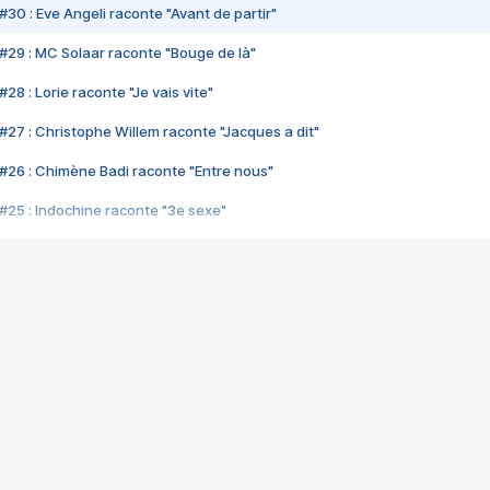
#30 : Eve Angeli raconte "Avant de partir"
#29 : MC Solaar raconte "Bouge de là"
28 : Lorie raconte "Je vais vite"
#27 : Christophe Willem raconte "Jacques a dit"
#26 : Chimène Badi raconte "Entre nous"
#25 : Indochine raconte "3e sexe"
#24 : Zaho raconte "C'est chelou"
#23 : Patrick Bruel raconte "Au café des délices"
#22 : Kyo raconte "Le chemin"
#21 : Nolwenn Leroy raconte "Cassé"
#20 : Patrick Hernandez raconte "Born to be alive"
#19 : Lorie raconte "Près de moi"
#18 : Michael Jones raconte "A nos actes manqués" (avec Jean-Jacque