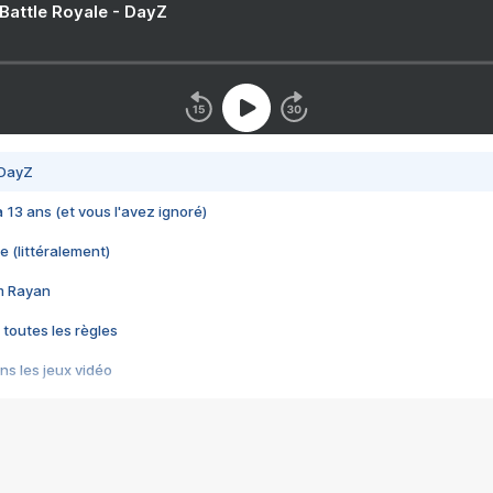
 Battle Royale - DayZ
 DayZ
 a 13 ans (et vous l'avez ignoré)
e (littéralement)
im Rayan
 toutes les règles
s les jeux vidéo
us choquant de Rockstar ? - Le scandale BULLY
e plus moche de Steam
du RÊVE tourne au CAUCHEMAR