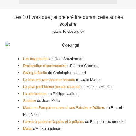
Les 10 livres que j'ai préféré lire durant cette année
scolaire
(dans le désordre)
Les fragmentés
de Neal Shusterman
Déclaration d'anniversaire
d'Eléonor Cannone
Swing à Berlin
de Christophe Lambert
Le bleu est une couleur chaude
de Julie Maroh
Le plus petit baiser jamais recensé
de Mathias Malzieu
La déclaration
de Philippe Jalbert
Sobibor
de Jean Molla
Madame Pamplemousse et ses Fabuleux Délices
de Rupert
Kingfisher
Lettres à pattes et à poils et à pétales
de Philippe Lechermeier
Maus
d'Art Spiegelman