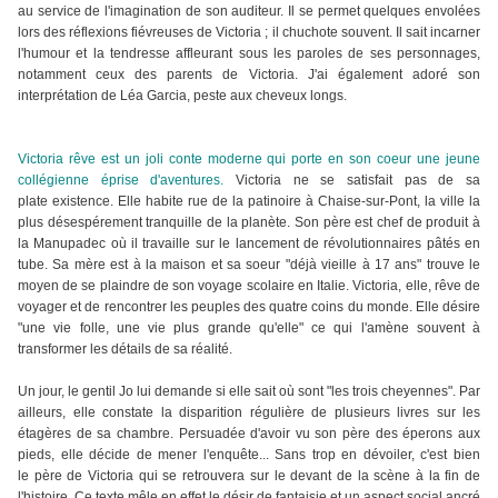
au service de l'imagination de son auditeur. Il se permet quelques envolées
lors des réflexions fiévreuses de Victoria ; il chuchote souvent. Il sait incarner
l'humour et la tendresse affleurant sous les paroles de ses personnages,
notamment ceux des parents de Victoria. J'ai également adoré son
interprétation de Léa Garcia, peste aux cheveux longs
.
Victoria rêve est un joli conte moderne qui porte en son coeur une jeune
collégienne éprise d'aventures.
Victoria ne se satisfait pas de sa
plate
existence. Elle habite rue de la patinoire à Chaise-sur-Pont, la ville la
plus désespérement tranquille de la planète. Son père est chef de produit à
la Manupadec où il travaille sur le lancement de révolutionnaires pâtés en
tube. Sa mère est à la maison et sa soeur "déjà vieille à 17 ans" trouve le
moyen de se plaindre de son voyage scolaire en Italie. Victoria, elle,
rêve de
voyager et de rencontrer les peuples des
quatre coins du monde. Elle désire
"une vie folle, une vie plus grande qu'elle" ce qui l'amène souvent à
transformer les détails de sa réalité.
Un jour, le gentil Jo lui demande si elle sait où sont "les trois cheyennes". Par
ailleurs, elle constate la disparition régulière de plusieurs livres sur les
étagères de sa chambre. Persuadée d'avoir vu son père des éperons aux
pieds, elle décide de mener l'enquête...
Sans trop en dévoiler, c'est bien
le père de Victoria qui se retrouvera sur le devant de la scène à la fin de
l'histoire. Ce texte mêle en effet le désir de fantaisie et un aspect social ancré