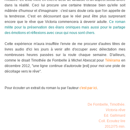
dans la réalité. Ceci lui procure une certaine tristesse bien qu'elle soit
mâtinée d'humour et d'imaginaire : c'est sans doute cela que l'on appelle de
la tendresse.
C'est en découvrant que le réel peut être plus surprenant
encore que le rêve que Victoria commencera à devenir adulte.
Ce roman
milite pour la préservation des élans oniriques mais aussi pour le partage
des émotions et réflexions avec ceux qui nous sont chers.
Cette expérience m'aura insufflée l'envie de me procurer d'autres titres de
livres audio d'ici les jours à venir afin d'occuper avec délectation mes
nombreuses heures passées sur la route chaque semaine. D'ailleurs,
comme le disait Timothée de Fombelle à Michel Abescat pour
Télérama
en
décembre 2012, "une ligne continue d'autoroute [est
]
pour moi une piste de
décollage vers le rêve".
Pour écouter un extrait du roman lu par l'auteur
c'est par ici
.
De Fombelle, Timothée.
Victoria rêve
Ed. Gallimard
Coll. Ecoutez lire
2012/75 min.