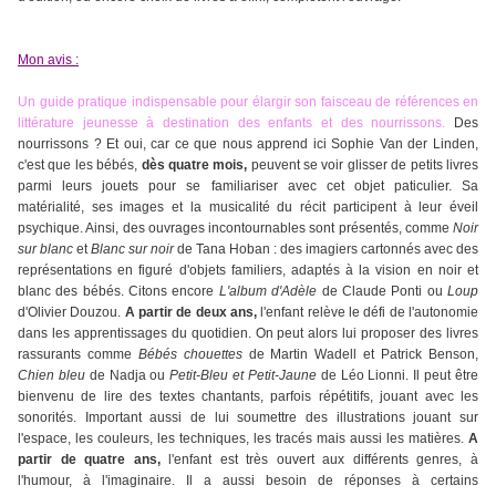
Mon avis :
Un guide pratique indispensable pour élargir son faisceau de références en
littérature jeunesse à destination des enfants et des nourrissons.
Des
nourrissons ? Et oui, car ce que nous apprend ici Sophie Van der Linden,
c'est que les bébés,
dès quatre mois,
peuvent se voir glisser de petits livres
parmi leurs jouets pour se familiariser avec cet objet paticulier. Sa
matérialité, ses images et la musicalité du récit participent à leur éveil
psychique. Ainsi, des ouvrages incontournables sont présentés, comme
Noir
sur blanc
et
Blanc sur noir
de Tana Hoban : des imagiers cartonnés avec des
représentations en figuré d'objets familiers, adaptés à la vision en noir et
blanc des bébés.
Citons encore
L'album d'Adèle
de Claude Ponti ou
Loup
d'Olivier Douzou.
A partir de deux ans,
l'enfant relève le défi de l'autonomie
dans les apprentissages du quotidien. On peut alors lui proposer des livres
rassurants comme
Bébés chouettes
de Martin Wadell et Patrick Benson,
Chien bleu
de Nadja ou
Petit-Bleu et Petit-Jaune
de Léo Lionni. Il peut être
bienvenu de lire des
textes chantants, parfois répétitifs, jouant avec les
sonorités. Important aussi de lui soumettre des illustrations jouant sur
l'espace, les couleurs, les techniques, les tracés mais aussi les matières.
A
partir de quatre ans,
l'enfant est très ouvert aux différents genres, à
l'humour, à l'imaginaire. Il a aussi besoin de réponses à certains