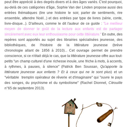
peut être apprécié à des degrés divers et à des âges variés. C'est pourquoi,
a
u-delà de ces catégories d'âge, Sophie Van der Linden propose aussi des
entrées thématiques (lire une histoire le soir, parler de sentiments, rire
ensemble, attendre Noël...) et des entrées par type de livres (série, conte,
livre-disque...).
D'ailleurs, comme le dit l'auteur de ce guide :
"Le meilleur
moyen de donner le goût de la lecture aux enfants est de partager
sincèrement avec eux leur enthousiasme pour cette littérature."
En outre, des
repères sont apportés au sujet des librairies spécialisées jeunesse, des
bibliothèques, de l'histoire de la littérature jeunesse (brève
chronologie allant de 1856 à 2010)... Cet ouvrage permet de prendre
conscience, si ce n'était déjà le cas, que la littérature jeunesse offre aux tout-
petits "un
champ culturel d'une richesse inouïe, une friche à mots, à accents,
à rythmes, à pauses, à silence" (Patrick Ben Soussan,
Qu'apporte la
littérature jeunesse aux enfants ? Et à ceux qui ne le sont plus
) et un
"véritable
tremplin opérateur de rêverie et d'imaginaire" qui "ouvre le pays
des songes, du psychisme et du symbolisme" (Rachel Dionnet,
Citrouille
n°65 de septembre 2013).