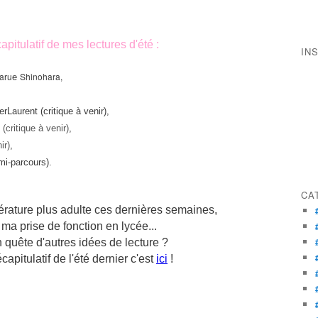
capitulatif de mes lectures d'été :
IN
aru
Shinohara,
e
rLaurent (critique à venir),
e
(critique à venir)
,
ir)
,
i-parcours).
CA
térature plus adulte ces dernières semaines,
ma prise de fonction en lycée...
 quête d'autres idées de lecture ?
écapitulatif de l'été dernier c'est
ici
!