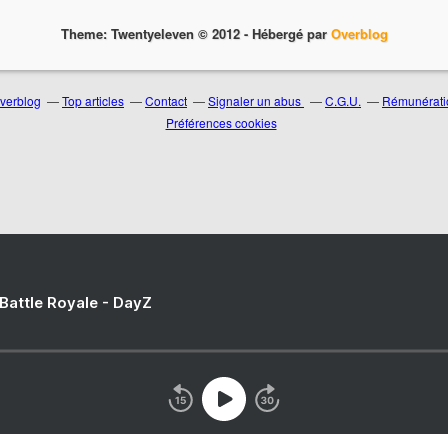
Theme: Twentyeleven © 2012 -
Hébergé par
Overblog
Overblog
Top articles
Contact
Signaler un abus
C.G.U.
Rémunératio
Préférences cookies
 Battle Royale - DayZ