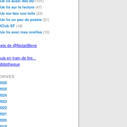
#Je lis aussi des BD
(101)
#Je lis sur la lecture
(47)
#Je me fais une toile
(23)
#Je lis un peu de poésie
(21)
#Club SF
(18)
#Je lis avec mes oreilles
(10)
ets de @Nota0Bene
uis en train de lire...
CHIVES
2026
2025
2024
2023
2022
2021
2020
2019