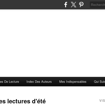
es De Lecture
Index Des Auteurs
Mes Indispensables
Qui Sui
es lectures d'été
VI