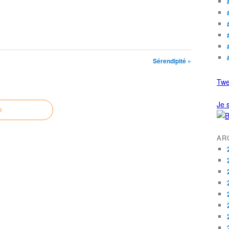
Sérendipité »
Twe
Je s
e
AR