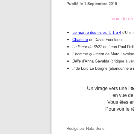
Publié le 1 Septembre 2015
Voici le ré
Umih
Le maître des livres T. 1 à 4
d'
Charlotte
de David Foenkinos,
Le liseur du 6h27
de Jean-Paul Didie
L'homme qui ment
de Marc Lavoin
Billie
d'Anna Gavalda
(critique à ven
Il
de Loïc Le Borgne (abandonné à m
Un virage vers une lit
en vue de 
Vous êtes en
Pour voir le r
Rédigé par
Nota Bene