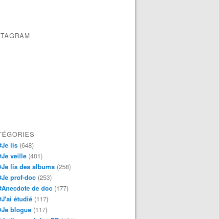
STAGRAM
TÉGORIES
#Je lis
(648)
#Je veille
(401)
#Je lis des albums
(258)
#Je prof-doc
(253)
#Anecdote de doc
(177)
#J'ai étudié
(117)
#Je blogue
(117)