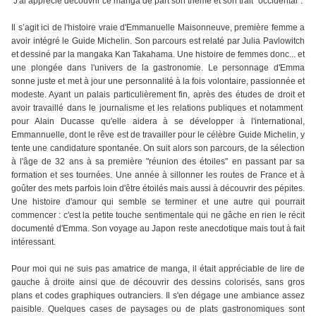
J'ai apprécié découvrir ce manga de part son thème et son trait "occidental".
Il s’agit ici de l'histoire vraie d'Emmanuelle Maisonneuve, première femme a
avoir intégré le Guide Michelin. Son parcours est relaté par Julia Pavlowitch
et dessiné par la mangaka Kan Takahama. Une histoire de femmes donc... et
une plongée dans l'univers de la gastronomie. Le personnage d'Emma
sonne juste et met à jour une personnalité à la fois volontaire, passionnée et
modeste. Ayant un palais particulièrement fin, après des études de droit et
avoir travaillé dans le journalisme et les relations publiques et notamment
pour Alain Ducasse qu'elle aidera à se développer à l'international,
Emmannuelle, dont le rêve est de travailler pour le célèbre Guide Michelin, y
tente une candidature spontanée. On suit alors son parcours, de la sélection
à l'âge de 32 ans à sa première "réunion des étoiles" en passant par sa
formation et ses tournées. Une année à sillonner les routes de France et à
goûter des mets parfois loin d'être étoilés mais aussi à découvrir des pépites.
Une histoire d'amour qui semble se terminer et une autre qui pourrait
commencer : c'est la petite touche sentimentale qui ne gâche en rien le récit
documenté d'Emma. Son voyage au Japon reste anecdotique mais tout à fait
intéressant.
Pour moi qui ne suis pas amatrice de manga, il était appréciable de lire de
gauche à droite ainsi que de découvrir des dessins colorisés, sans gros
plans et codes graphiques outranciers. Il s'en dégage une ambiance assez
paisible. Quelques cases de paysages ou de plats gastronomiques sont