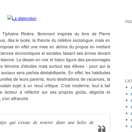
IN
Tiphaine Rivière, librement inspirée du livre de Pierre
ous, dès le lycée, la théorie du célèbre sociologue, mais en
lle propose en effet une mise en abîme du propos en mettant
ciences économiques et sociales faisant ses armes devant
isienne. Le dessin en noir et blanc figure des personnages
ses témoins d'études mais surtout ses élèves - pour qui la
sociaux sera parfois déstabilisante. En effet, les habitudes
urelles de leurs parents, leurs destinations de vacances, la
CA
oudain sujet à un recul critique. C'est moderne, tout à fait
 le lecteur à réfléchir sur ses propres goûts, dégoûts et
 s'en affranchir.
ips qui essaie de rentrer dans une boîte de