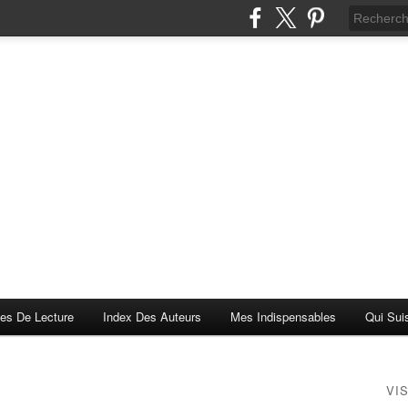
es De Lecture
Index Des Auteurs
Mes Indispensables
Qui Sui
VI