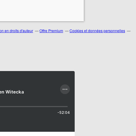
n en droits d'auteur
Offre Premium
Cookies et données personnelles
ien Witecka
-52:04