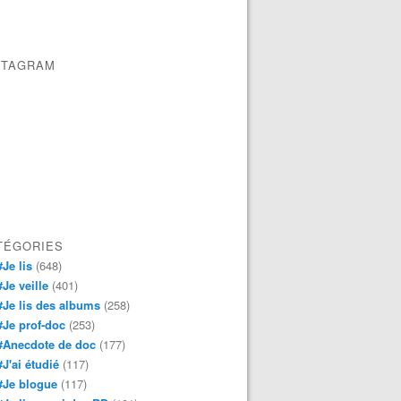
STAGRAM
TÉGORIES
#Je lis
(648)
#Je veille
(401)
#Je lis des albums
(258)
#Je prof-doc
(253)
#Anecdote de doc
(177)
#J'ai étudié
(117)
#Je blogue
(117)