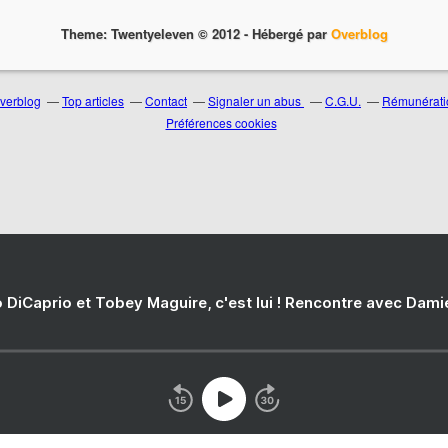
Theme: Twentyeleven © 2012 -
Hébergé par
Overblog
Overblog
Top articles
Contact
Signaler un abus
C.G.U.
Rémunératio
Préférences cookies
 DiCaprio et Tobey Maguire, c'est lui ! Rencontre avec Dam