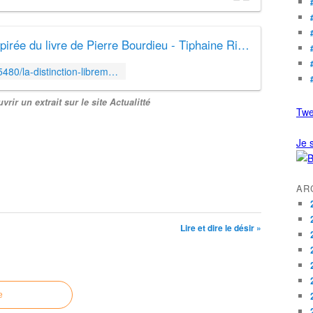
La Distinction. Librement inspirée du livre de Pierre Bourdieu - Tiphaine Rivière
https://actualitte.com/livres/1565480/la-distinction-librement-inspiree-du-livre-de-pierre-bourdieu-tiphaine-riviere-9782413081333
rir un extrait sur le site Actualitté
Twe
Je s
AR
Lire et dire le désir »
e