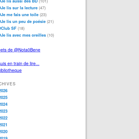
#Je lis aussi des BD
(101)
#Je lis sur la lecture
(47)
#Je me fais une toile
(23)
#Je lis un peu de poésie
(21)
#Club SF
(18)
#Je lis avec mes oreilles
(10)
ets de @Nota0Bene
uis en train de lire...
CHIVES
2026
2025
2024
2023
2022
2021
2020
2019