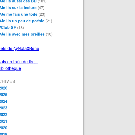
#Je lis aussi des BD
(101)
#Je lis sur la lecture
(47)
#Je me fais une toile
(23)
#Je lis un peu de poésie
(21)
#Club SF
(18)
#Je lis avec mes oreilles
(10)
ets de @Nota0Bene
uis en train de lire...
CHIVES
2026
2025
2024
2023
2022
2021
2020
2019