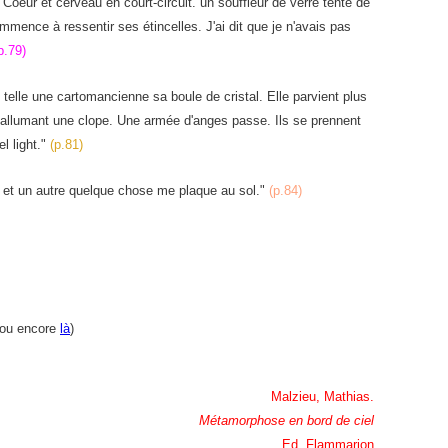
. Coeur et cerveau en court-circuit. un souffleur de verre tente de
ence à ressentir ses étincelles. J'ai dit que je n'avais pas
p.79)
telle une cartomancienne sa boule de cristal. Elle parvient plus
allumant une clope. Une armée d'anges passe. Ils se prennent
l light."
(p.81)
l et un autre quelque chose me plaque au sol."
(p.84)
ou encore
là
)
Malzieu, Mathias.
Métamorphose en bord de ciel
Ed. Flammarion