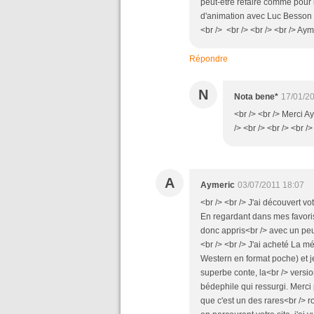
peut-être refaire comme pour 
d'animation avec Luc Besson p
<br /> <br /> <br /> <br /> Aym
Répondre
N
Nota bene*
17/01/2
<br /> <br /> Merci 
/> <br /> <br /> <br />
A
Aymeric
03/07/2011 18:07
<br /> <br /> J'ai découvert v
En regardant dans mes favoris v
donc appris<br /> avec un peu
<br /> <br /> J'ai acheté La 
Western en format poche) et je 
superbe conte, la<br /> versio
bédephile qui ressurgi. Merci p
que c'est un des rares<br /> ro