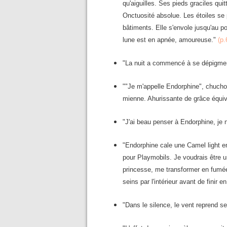
qu'aiguilles. Ses pieds graciles qui
Onctuosité absolue. Les étoiles se
bâtiments. Elle s'envole jusqu'au po
lune est en apnée, amoureuse."
(p.
"La nuit a commencé à se dépigme
""Je m'appelle Endorphine", chuchot
mienne. Ahurissante de grâce équi
"J'ai beau penser à Endorphine, je
"Endorphine cale une Camel light en
pour Playmobils. Je voudrais être u
princesse, me transformer en fumé
seins par l'intérieur avant de fini
"Dans le silence, le vent reprend s