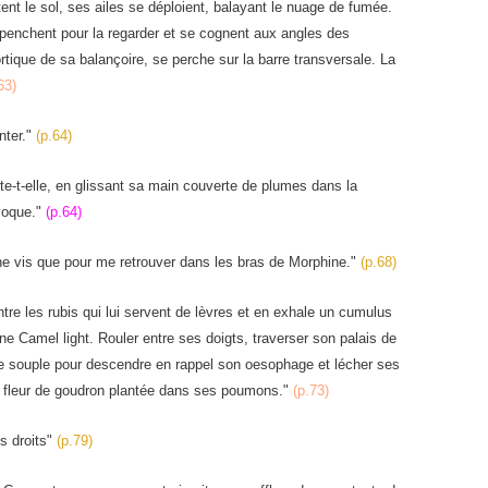
ttent le sol, ses ailes se déploient, balayant le nuage de fumée.
 penchent pour la regarder et se cognent aux angles des
rtique de sa balançoire, se perche sur la barre transversale. La
63)
nter."
(p.64)
e-t-elle, en glissant sa main couverte de plumes dans la
voque."
(p.64)
 ne vis que pour me retrouver dans les bras de Morphine."
(p.68)
tre les rubis qui lui servent de lèvres et en exhale un cumulus
ne Camel light. Rouler entre ses doigts, traverser son palais de
e souple pour descendre en rappel son oesophage et lécher ses
r en fleur de goudron plantée dans ses poumons."
(p.73)
es droits"
(p.79)