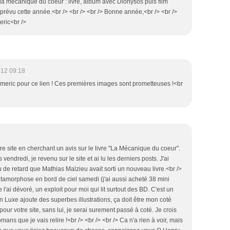
la mécanique du coeur : livre, album avec Dionysos puis film
révu cette année.<br /> <br /> <br /> Bonne année,<br /> <br />
eric<br />
012 09:18
Aymeric pour ce lien ! Ces premières images sont prometteuses !<br
otre site en cherchant un avis sur le livre "La Mécanique du coeur".
endredi, je revenu sur le site et ai lu les derniers posts. J'ai
 de retard que Mathias Malzieu avait sorti un nouveau livre.<br />
métamorphose en bord de ciel samedi (j'ai aussi acheté 38 mini
l'ai dévoré, un exploit pour moi qui lit surtout des BD. C'est un
n Luxe ajoute des superbes illustrations, ça doit être mon coté
our votre site, sans lui, je serai surement passé à coté. Je crois
mans que je vais relire !<br /> <br /> <br /> Ca n'a rien à voir, mais