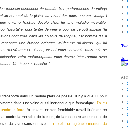
lus mauvais cascadeur du monde. Ses performances de voltige
t au sommet de la gloire, lui valant des jours heureux. Jusqu'à
une énième fracture décèle chez lui une maladie incurable.
 hospitalier pour tenter de venir à bout de ce qu'il appelle "la
tions nocturnes dans les couloirs de l'hôpital, cet homme qui a
 rencontre une étrange créature, mi-femme mi-oiseau, qui lui
Twe
ous transformer en oiseau, ce qui vous sauverait, mais cela ne
clencher votre métamorphose vous devrez faire l'amour avec
Je s
 enfant. Un risque à accepter."
AR
transporte dans un monde plein de poésie. Il n'y a que lui pour
ymores dans une veine aussi inattendue que fantastique.
J'ai eu
 tendre et forte.
Au travers de son formidable travail littéraire, on
at contre la maladie, de la mort, de la rencontre amoureuse, de
l'envie de vivre sans entrave...
En bref : un agréable moment de