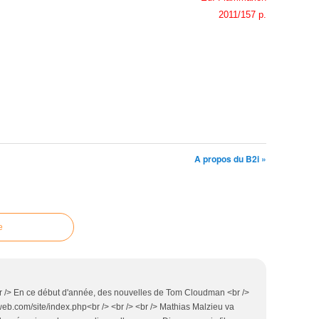
2011/157 p.
A propos du B2i »
e
<br /> En ce début d'année, des nouvelles de Tom Cloudman <br />
web.com/site/index.php<br /> <br /> <br /> Mathias Malzieu va