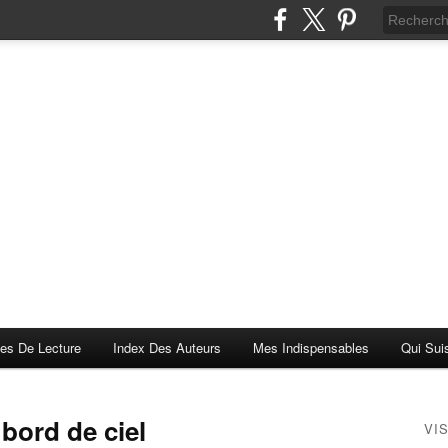
es De Lecture
Index Des Auteurs
Mes Indispensables
Qui Sui
bord de ciel
VI