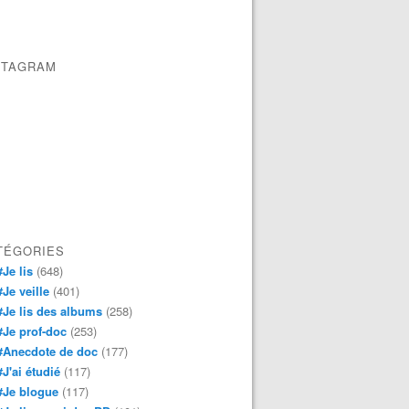
STAGRAM
TÉGORIES
#Je lis
(648)
#Je veille
(401)
#Je lis des albums
(258)
#Je prof-doc
(253)
#Anecdote de doc
(177)
#J'ai étudié
(117)
#Je blogue
(117)