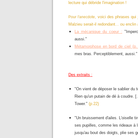
lecture qui débride l'imagination !
,
voici des phrases qui 
Pour l'anecdote
Malzieu serait-il redondant... ou enclin a
La mécanique du coeur :
"
Imperc
aussi."
Métamorphose en bord de ciel (p. 
mes bras.
Perceptiblement
, aussi."
Des extraits :
"On vient de déposer le sablier du 
Rien qu'un putain de dé à coudre. [
Tower."
(p.22)
"Un bruissement d'ailes. L'oiselle t
ses pupilles, comme les rideaux à l
jusqu'au bout des doigts, plie ses 