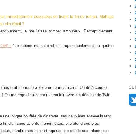
j'ai immédiatement associées en lisant la fin du roman. Mathias
u clin d'oeil ?
eptiblement
, je me laisse tomber amoureux.
Perceptiblement
,
154) :
"Je retiens ma respiration.
Imperciptiblement
, tu quittes
SU
temps qu'il me reste à vivre entre mes mains. Un dé à coudre.
...] On me regarde traverser le couloir avec ma dégaine de Twin
ire une longue bouffée de cigarette. ses paupières ensevelissent
a fin d'un spectacle de marionnettes. elle étend ses bras
genoux, cambre ses reins et repousse le sol de ses talons plus