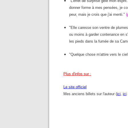
"L'effet de surprise gèle mon esprit
donner forme à mes pensées, je comm
peur, mais je crois que j'ai menti."
(
"Elle caresse son ventre de plumes 
ou moins à garder contenance en s'
les pieds dans la fumée de sa Came
"Quelque chose m'attire vers le cie
Plus d'infos sur :
Le site officiel
Mes anciens billets sur l'auteur (
ici
,
ici