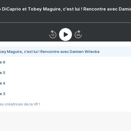
 DiCaprio et Tobey Maguire, c'est lui ! Rencontre avec Dam
bey Maguire, c'est lui ! Rencontre avec Damien Witecka
e 6
e 5
e 4
e 3
s créatrices de la VF !
e 2
e 1