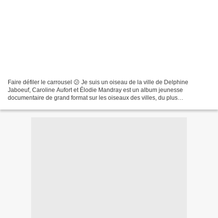
Faire défiler le carrousel 😕 Je suis un oiseau de la ville de Delphine
Jaboeuf, Caroline Aufort et Élodie Mandray est un album jeunesse
documentaire de grand format sur les oiseaux des villes, du plus
remarquable au plus commun. Il permet de les reconnaître,...