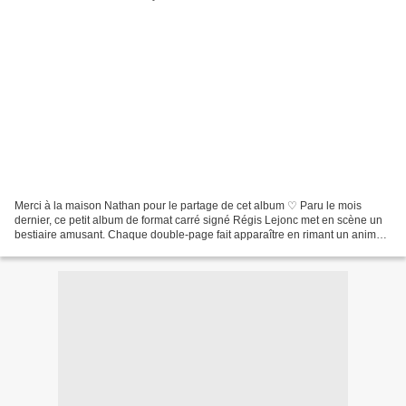
Merci à la maison Nathan pour le partage de cet album ♡ Paru le mois
dernier, ce petit album de format carré signé Régis Lejonc met en scène un
bestiaire amusant. Chaque double-page fait apparaître en rimant un animal
dans un véhicule étonnant. On croise...