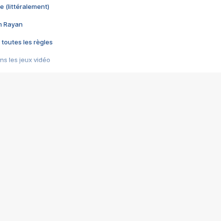
e (littéralement)
im Rayan
 toutes les règles
s les jeux vidéo
us choquant de Rockstar ? - Le scandale BULLY
e plus moche de Steam
du RÊVE tourne au CAUCHEMAR
pendant 8 heures
it… à tort
umiliés par un jeu vidéo
ire - Final Fantasy 8
ti un empire - Age of Empires
story DOFUS