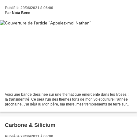
Publié le 29/06/2021 à 06:00
Par
Nota Bene
Voici une bande dessinée sur une thématique émergente dans les lycées :
la transidentité. Ce sera l'un des thèmes forts de mon volet culturel l'année
prochaine. J'ai déjà lu Mon père, ma mère, mes tremblements de terre sur
cette question et d'autres suivront...
Carbone & Silicium
Publié le 28/06/2021 à 06:00