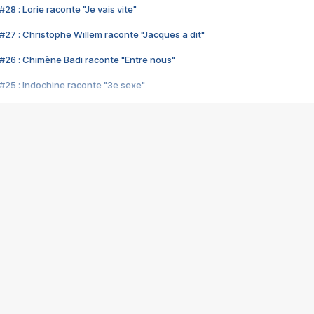
28 : Lorie raconte "Je vais vite"
#27 : Christophe Willem raconte "Jacques a dit"
#26 : Chimène Badi raconte "Entre nous"
#25 : Indochine raconte "3e sexe"
#24 : Zaho raconte "C'est chelou"
#23 : Patrick Bruel raconte "Au café des délices"
#22 : Kyo raconte "Le chemin"
#21 : Nolwenn Leroy raconte "Cassé"
#20 : Patrick Hernandez raconte "Born to be alive"
#19 : Lorie raconte "Près de moi"
#18 : Michael Jones raconte "A nos actes manqués" (avec Jean-Jacque
#17 : Khaled raconte "Aïcha"
#16 : Corneille raconte "Parce qu'on vient de loin"