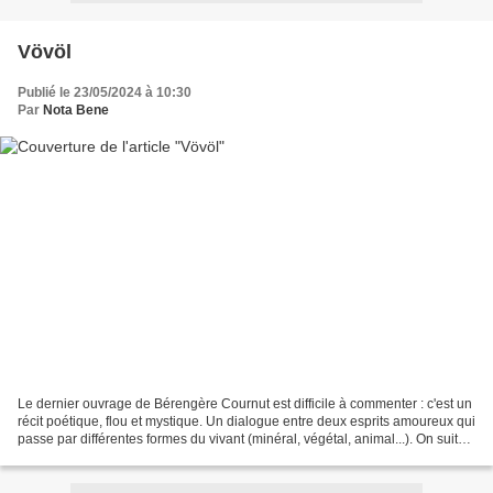
Vövöl
Publié le 23/05/2024 à 10:30
Par
Nota Bene
Le dernier ouvrage de Bérengère Cournut est difficile à commenter : c'est un
récit poétique, flou et mystique. Un dialogue entre deux esprits amoureux qui
passe par différentes formes du vivant (minéral, végétal, animal...). On suit
l'évolution à l'échelle...