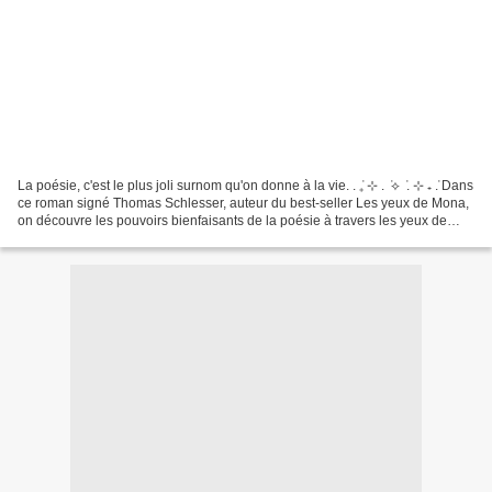
La poésie, c'est le plus joli surnom qu'on donne à la vie. . ݁₊ ⊹ . ݁ ⟡ ݁ . ⊹ ₊ ݁. Dans
ce roman signé Thomas Schlesser, auteur du best-seller Les yeux de Mona,
on découvre les pouvoirs bienfaisants de la poésie à travers les yeux de
Louis, un jardinier...