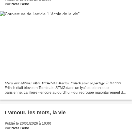
Par
Nota Bene
𝑴𝒆𝒓𝒄𝒊 𝒂𝒖𝒙 𝒆́𝒅𝒊𝒕𝒊𝒐𝒏𝒔 𝑨𝒍𝒃𝒊𝒏 𝑴𝒊𝒄𝒉𝒆𝒍 𝒆𝒕 𝒂̀ 𝑴𝒂𝒓𝒊𝒐𝒏 𝑭𝒓𝒊𝒕𝒔𝒄𝒉 𝒑𝒐𝒖𝒓 𝒄𝒆 𝒑𝒂𝒓𝒕𝒂𝒈𝒆 ♡ Marion
Fritsch était élève en Terminale STMG dans un lycée de banlieue
parisienne. La filière - encore aujourd'hui - qui regroupe majoritairement des
élèves aux vies un peu bancales...
L’amour, les mots, la vie
Publié le 20/01/2026 à 10:00
Par
Nota Bene