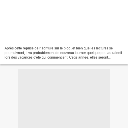
Après cette reprise de l' écriture sur le blog, et bien que les lectures se
poursuivront, il va probablement de nouveau tourner quelque peu au ralenti
lors des vacances d'été qui commencent. Cette année, elles seront
synonymes pour moi de journées bien...