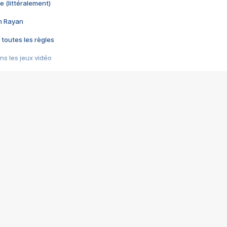
e (littéralement)
im Rayan
 toutes les règles
s les jeux vidéo
us choquant de Rockstar ? - Le scandale BULLY
e plus moche de Steam
du RÊVE tourne au CAUCHEMAR
pendant 8 heures
it… à tort
umiliés par un jeu vidéo
ire - Final Fantasy 8
ti un empire - Age of Empires
story DOFUS