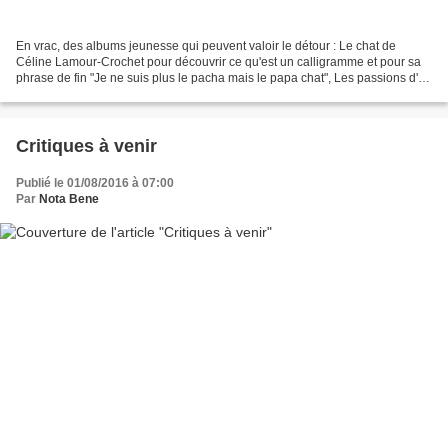
En vrac, des albums jeunesse qui peuvent valoir le détour : Le chat de
Céline Lamour-Crochet pour découvrir ce qu'est un calligramme et pour sa
phrase de fin "Je ne suis plus le pacha mais le papa chat", Les passions d'un
monochrome bleu de Richard Takvorian...
Critiques à venir
Publié le 01/08/2016 à 07:00
Par
Nota Bene