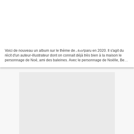
Voici de nouveau un album sur le thème de 𝒩𝑜𝑒̈𝓁 paru en 2020. Il s'agit du
récit d'un auteur-illustrateur dont on connait déjà très bien à la maison le
personnage de Noé, ami des baleines. Avec le personnage de Noëlle, Benji
Davies nous offre un conte...