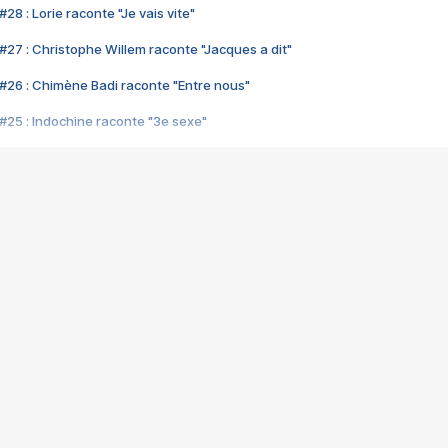
28 : Lorie raconte "Je vais vite"
#27 : Christophe Willem raconte "Jacques a dit"
#26 : Chimène Badi raconte "Entre nous"
#25 : Indochine raconte "3e sexe"
#24 : Zaho raconte "C'est chelou"
#23 : Patrick Bruel raconte "Au café des délices"
#22 : Kyo raconte "Le chemin"
#21 : Nolwenn Leroy raconte "Cassé"
#20 : Patrick Hernandez raconte "Born to be alive"
#19 : Lorie raconte "Près de moi"
#18 : Michael Jones raconte "A nos actes manqués" (avec Jean-Jacque
#17 : Khaled raconte "Aïcha"
#16 : Corneille raconte "Parce qu'on vient de loin"