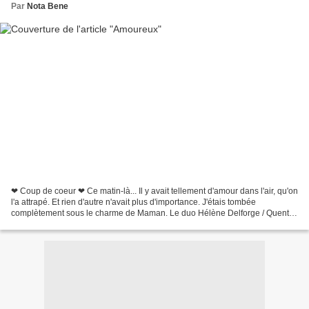
Par
Nota Bene
❤ Coup de coeur ❤ Ce matin-là... Il y avait tellement d'amour dans l'air, qu'on
l'a attrapé. Et rien d'autre n'avait plus d'importance. J'étais tombée
complètement sous le charme de Maman. Le duo Hélène Delforge / Quentin
Gréban récidive pour mon plus...