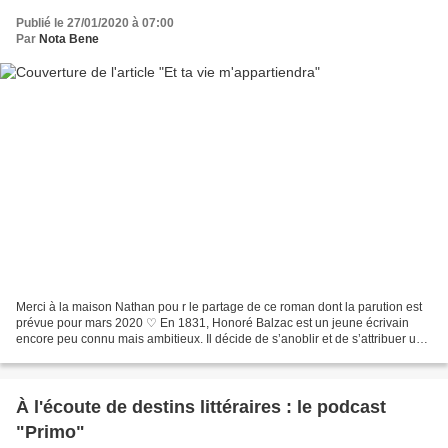
Publié le 27/01/2020 à 07:00
Par
Nota Bene
Merci à la maison Nathan pou r le partage de ce roman dont la parution est
prévue pour mars 2020 ♡ En 1831, Honoré Balzac est un jeune écrivain
encore peu connu mais ambitieux. Il décide de s’anoblir et de s’attribuer une
particule pour publier, sous...
À l'écoute de destins littéraires : le podcast
"Primo"