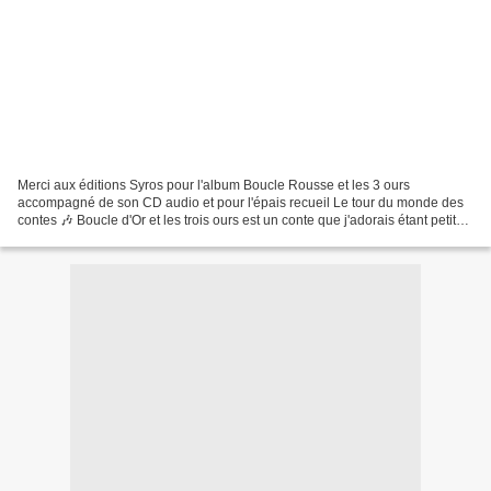
Merci aux éditions Syros pour l'album Boucle Rousse et les 3 ours
accompagné de son CD audio et pour l'épais recueil Le tour du monde des
contes 🎶 Boucle d'Or et les trois ours est un conte que j'adorais étant petite.
Dans l'histoire originale, une famille...