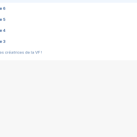
e 6
e 5
e 4
e 3
s créatrices de la VF !
e 2
e 1
e Mektoub My Love arrive enfin ! Rencontre avec Shaïn Boumedine et Sal
i : après Toni en famille
elle réalise le bouleversant Dites lui que je l'aime
ais ! Rencontre autour de Vie privée de Rebecca Zlotowski
 de Marguerite, Grave... Rencontre avec Ella Rumpf