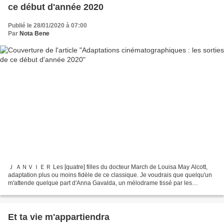
ce début d'année 2020
Publié le 28/01/2020 à 07:00
Par
Nota Bene
Ｊ ＡＮＶＩＥＲ Les [quatre] filles du docteur March de Louisa May Alcott,
adaptation plus ou moins fidèle de ce classique. Je voudrais que quelqu'un
m'attende quelque part d'Anna Gavalda, un mélodrame tissé par les
nouvelles du recueil paru en 1999. ＭＡＲＳ Une...
Et ta vie m'appartiendra