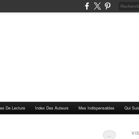
es De Lecture
Index Des Auteurs
Mes Indispensables
Qui Sui
VI
…