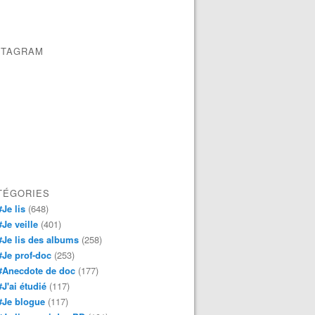
STAGRAM
TÉGORIES
#Je lis
(648)
#Je veille
(401)
#Je lis des albums
(258)
#Je prof-doc
(253)
#Anecdote de doc
(177)
#J'ai étudié
(117)
#Je blogue
(117)