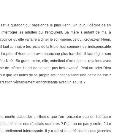
est la question qui passionne le plus Henri. Un jour, il décide de s'y
interroger les adultes qui l'entourent. Sa mère a autant de mal à
avoir ce qu'elle va faire à dîner le soir-même, ce qui, croyez-en Henri,
il faut connaître les récits de la Bible, tout comme il est indispensable
 Le père d'Henri a un avis beaucoup plus tranché : il faut régler son
re-Noël. Sa grand-mère, elle, entretient d'excellentes relations avec
 fasse de même. Henri ne se sent pas très avancé. Peut-on prier Dieu
our que les notes de sa propre sœur connaissent une petite baisse ?
nversation véritablement enrichissante avec un adulte ?
i a le mérite d'aborder un thème que l'on rencontre peu en littérature
ut-il améliorer nos résultats scolaires ? Peut-on ne pas y croire ? Le
st réellement intéressante. Il y a aussi des réflexions sous-jacentes