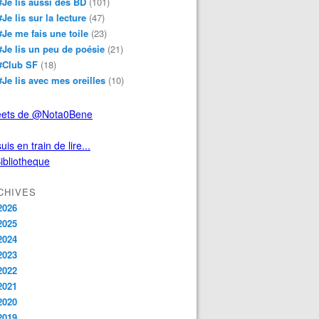
#Je lis aussi des BD
(101)
#Je lis sur la lecture
(47)
#Je me fais une toile
(23)
#Je lis un peu de poésie
(21)
#Club SF
(18)
#Je lis avec mes oreilles
(10)
ets de @Nota0Bene
uis en train de lire...
CHIVES
2026
2025
2024
2023
2022
2021
2020
2019