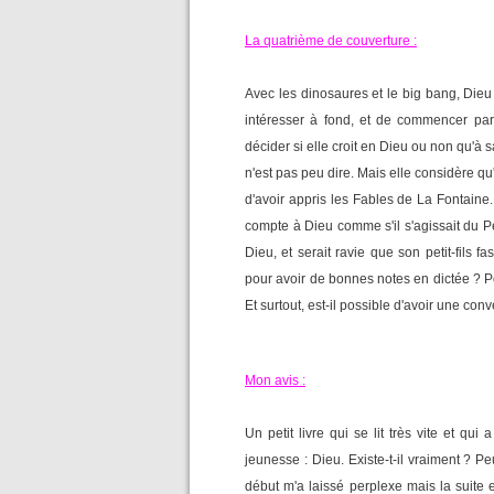
La quatrième de couverture :
Avec les dinosaures et le big bang, Dieu 
intéresser à fond, et de commencer par 
décider si elle croit en Dieu ou non qu'à s
n'est pas peu dire. Mais elle considère qu'
d'avoir appris les Fables de La Fontaine.
compte à Dieu comme s'il s'agissait du Pè
Dieu, et serait ravie que son petit-fils
pour avoir de bonnes notes en dictée ? P
Et surtout, est-il possible d'avoir une co
Mon avis :
Un petit livre qui se lit très vite et qu
jeunesse : Dieu. Existe-t-il vraiment ? Pe
début m'a laissé perplexe mais la suite e