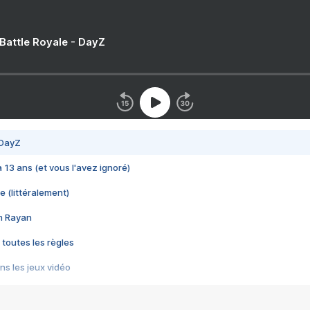
 Battle Royale - DayZ
 DayZ
 a 13 ans (et vous l'avez ignoré)
e (littéralement)
im Rayan
 toutes les règles
s les jeux vidéo
us choquant de Rockstar ? - Le scandale BULLY