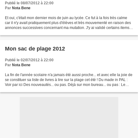
Publié le 08/07/2012 à 22:00
Par
Nota Bene
Et oui, c'était mon dernier mois de juin au lycée. Ce fut à la fois très calme
car il n'y avait pratiquement plus d'élèves et très mouvementé en raison des
annonces successives concernant ma mutation. J'y ai validé certains items
du Socle pour les 3e,...
Mon sac de plage 2012
Publié le 02/07/2012 à 22:00
Par
Nota Bene
La fin de l'année scolaire n'a jamais été aussi proche... et avec elle la joie de
se constituer sa liste de livres à lire sur la plage cet été ! Du made in PAL :
Voir par ici Des nouveautés... ou pas. Déjà sur mon bureau... ou pas : Le
combat d'hiver...