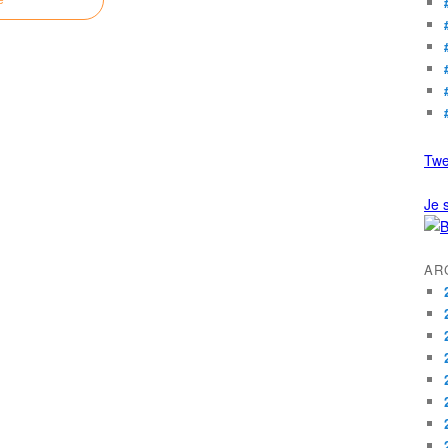
e
Twe
Je s
AR