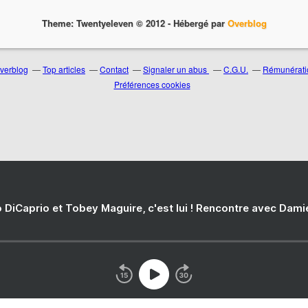
Theme: Twentyeleven © 2012 -
Hébergé par
Overblog
Overblog
Top articles
Contact
Signaler un abus
C.G.U.
Rémunératio
Préférences cookies
 DiCaprio et Tobey Maguire, c'est lui ! Rencontre avec Dam