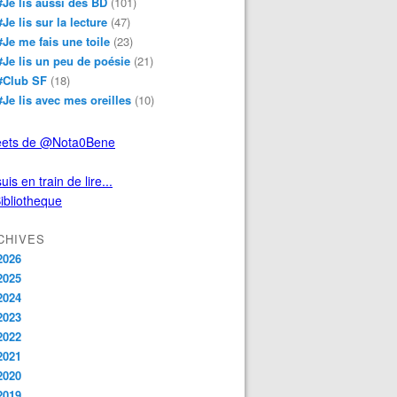
#Je lis aussi des BD
(101)
#Je lis sur la lecture
(47)
#Je me fais une toile
(23)
#Je lis un peu de poésie
(21)
#Club SF
(18)
#Je lis avec mes oreilles
(10)
ets de @Nota0Bene
uis en train de lire...
CHIVES
2026
2025
2024
2023
2022
2021
2020
2019