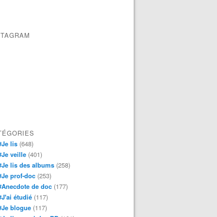
STAGRAM
TÉGORIES
#Je lis
(648)
#Je veille
(401)
#Je lis des albums
(258)
#Je prof-doc
(253)
#Anecdote de doc
(177)
#J'ai étudié
(117)
#Je blogue
(117)