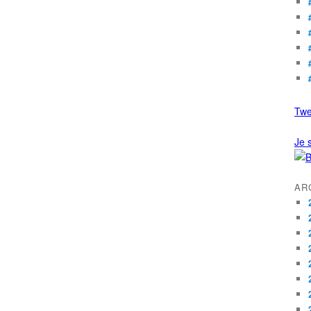
Twe
Je s
AR