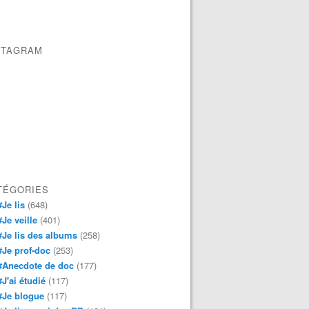
STAGRAM
TÉGORIES
#Je lis
(648)
#Je veille
(401)
#Je lis des albums
(258)
#Je prof-doc
(253)
#Anecdote de doc
(177)
#J'ai étudié
(117)
#Je blogue
(117)