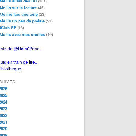
#Je lis aussi des BD
(101)
#Je lis sur la lecture
(46)
#Je me fais une toile
(23)
#Je lis un peu de poésie
(21)
#Club SF
(18)
#Je lis avec mes oreilles
(10)
ets de @Nota0Bene
uis en train de lire...
CHIVES
2026
2025
2024
2023
2022
2021
2020
2019