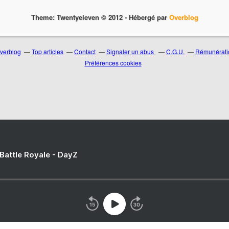
Theme: Twentyeleven © 2012 -
Hébergé par
Overblog
Overblog
Top articles
Contact
Signaler un abus
C.G.U.
Rémunératio
Préférences cookies
 Battle Royale - DayZ