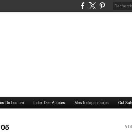
es De Lecture
Index Des Auteurs
Mes Indispensables
Qui Sui
105
VI