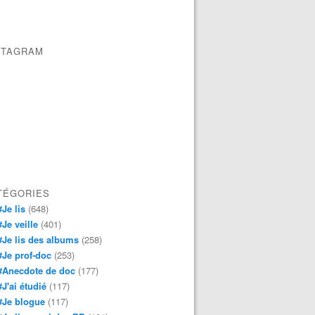
STAGRAM
TÉGORIES
#Je lis
(648)
#Je veille
(401)
#Je lis des albums
(258)
#Je prof-doc
(253)
#Anecdote de doc
(177)
#J'ai étudié
(117)
#Je blogue
(117)