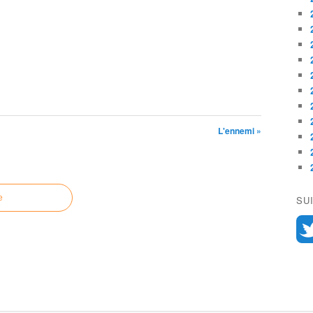
L'ennemi »
e
SU