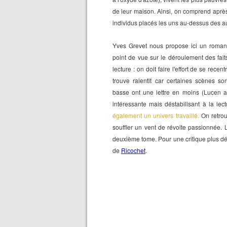
de leur maison. Ainsi, o
n comprend après c
individus placés les uns au-dessus des au
Yves Grevet nous propose ici un roman 
point de vue sur le déroulement des faits
lecture : on doit faire l'effort de se rece
trouve ralentit car certaines scènes 
basse ont une lettre en moins (Lucen a
intéressante mais déstabilisant à la lec
également un univers travaillé.
On retro
souffler un vent de révolte passionnée. 
deuxième tome. Pour une critique plus dé
de
Ricochet
.