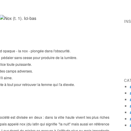
IN
d opaque - la nox - plongée dans l'obscurité.
pédaler sans cesse pour produire de la lumière.
lice toute puissante.
 des camps adverses.
il aime.
CA
ête à tout pour retrouver la femme qui l'a élevée.
ociété est divisée en deux : dans la ville haute vivent les plus riches
épais appelé nox (du latin qui signifie "la nuit" mais aussi en référence
s. Leur degré de misère se mesure à l'altitude plus ou mois importante