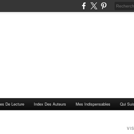
es De Lecture
Index Des Auteurs
Mes Indispensables
Qui Sui
VI