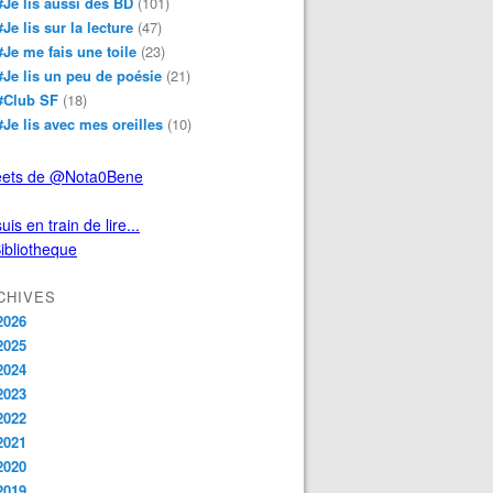
#Je lis aussi des BD
(101)
#Je lis sur la lecture
(47)
#Je me fais une toile
(23)
#Je lis un peu de poésie
(21)
#Club SF
(18)
#Je lis avec mes oreilles
(10)
ets de @Nota0Bene
uis en train de lire...
CHIVES
2026
2025
2024
2023
2022
2021
2020
2019