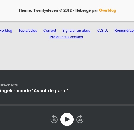
Theme: Twentyeleven © 2012 -
Hébergé par
Overblog
Overblog
Top articles
Contact
Signaler un abus
C.G.U.
Rémunératio
Préférences cookies
Purecharts
ngeli raconte "Avant de partir"