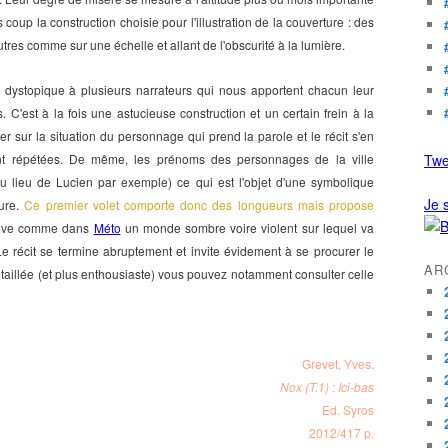
oup la construction choisie pour l'illustration de la couverture : des
tres comme sur une échelle et allant de l'obscurité à la lumière.
dystopique à plusieurs narrateurs qui nous apportent chacun leur
. C'est à la fois une astucieuse construction et un certain frein à la
ntrer sur la situation du personnage qui prend la parole et le récit s'en
sont répétées. De même, les prénoms des personnages de la ville
Twe
u lieu de Lucien par exemple) ce qui est l'objet d'une symbolique
Je s
ture.
Ce premier volet comporte donc des longueurs mais propose
uve comme dans
Méto
un monde sombre voire violent sur lequel va
Le récit se termine abruptement et invite évidement à se procurer le
AR
taillée (et plus enthousiaste) vous pouvez notamment consulter celle
Grevet, Yves.
Nox (T.1) : Ici-bas
Ed. Syros
2012/417 p.