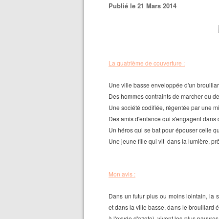
Publié le 21 Mars 2014
La quatrième de couverture :
Une ville basse enveloppée d'un brouillar
Des hommes contraints de marcher ou de 
Une société codifiée, régentée par une mi
Des amis d'enfance qui s'engagent dans
Un héros qui se bat pour épouser celle qu'
Une jeune fille qui vit dans la lumière, pr
Mon avis :
Dans un futur plus ou moins lointain, la s
et dans la ville basse, dans le brouillard 
à l'oxyde d'azote), vivent les plus pauvre