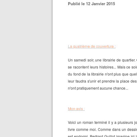
Publié le 12 Janvier 2015
La quatrième de couverture :
Un samedi soir, une librairie de quartier. 
se racontent leurs histoires... Mais ce so
du fond de la librairie n'ont plus que quel
leur faudra s'unir et prendre la place des
n'ont pratiquement aucune chance...
Mon avis :
Voici un roman terminé il y a plusieurs j
livre comme moi. Comme dans un dessin a
est endormi, Bertrant Guillot imagine ici