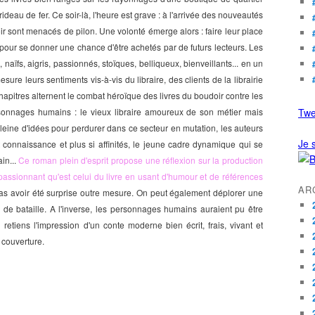
rideau de fer. Ce soir-là, l'heure est grave : à l'arrivée des nouveautés
udoir sont menacés de pilon. Une volonté émerge alors : faire leur place
 pour se donner une chance d'être achetés par de futurs lecteurs.
Les
 naïfs, aigris, passionnés, stoïques, belliqueux, bienveillants... en un
mesure leurs
sentiments vis-à-vis du libraire, des cl
ients de la librairie
hapitres alternent
le combat héroïque des livres du boudoir contre les
ersonnages humains :
le vieux libr
aire amoureux de son métier
mais
Twe
pleine d'idées pour perdurer dans ce secteur en mutation, les auteurs
Je s
 connaissance et plus si affinités, le jeune cadre dynamique qui se
ain...
C
e roman plein d'esprit propose une réflexion sur la production
 passionnant qu'est celui du livre en
usant d'humour et de références
AR
s avoir été surprise outre mesure. On peut également déplorer une
de bataille. A l'inverse, les personnages humains auraient pu être
retiens l'impression d'u
n conte moderne bien écrit, frais, vivant et
 couverture.