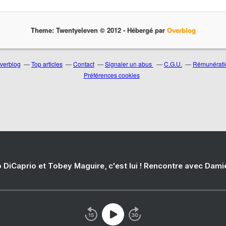
Theme: Twentyeleven © 2012 -
Hébergé par
Overblog
Overblog
Top articles
Contact
Signaler un abus
C.G.U.
Rémunératio
Préférences cookies
 DiCaprio et Tobey Maguire, c'est lui ! Rencontre avec Dam