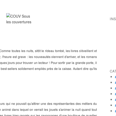
IN
Comme toutes les nuits, sitôt le rideau tombé, les livres s'éveillent et
ir, l'heure est grave : les nouveautés viennent d'arriver, et les romans
ques jours pour trouver un lecteur ! Pour sortir par la grande porte, il
 best-sellers solidement empilés près de la caisse. Autant dire qu'ils
CA
ours qui ne pouvait qu'attirer une des représentantes des métiers du
nimé dans lequel on verrait les jouets s'animer la nuit quand tout
 les livres bien rangés sur les rayonnages d'une boutique de quartier