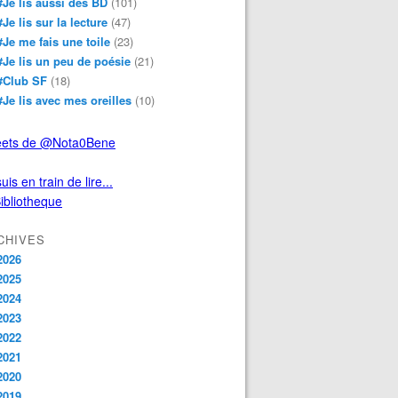
#Je lis aussi des BD
(101)
#Je lis sur la lecture
(47)
#Je me fais une toile
(23)
#Je lis un peu de poésie
(21)
#Club SF
(18)
#Je lis avec mes oreilles
(10)
ets de @Nota0Bene
uis en train de lire...
CHIVES
2026
2025
2024
2023
2022
2021
2020
2019