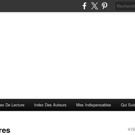
es De Lecture
Index Des Auteurs
Mes Indispensables
Qui Sui
res
VI