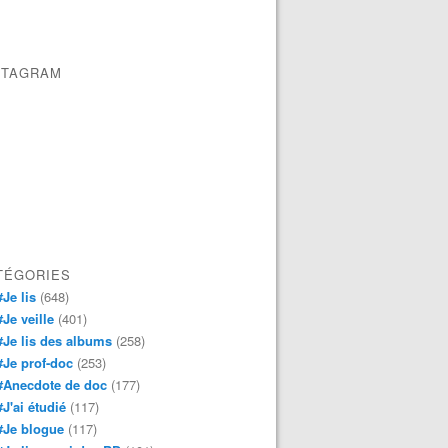
STAGRAM
TÉGORIES
#Je lis
(648)
#Je veille
(401)
#Je lis des albums
(258)
#Je prof-doc
(253)
#Anecdote de doc
(177)
#J'ai étudié
(117)
#Je blogue
(117)