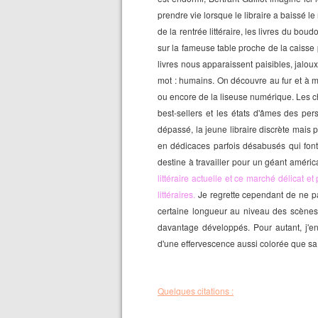
prendre vie lorsque le libraire a baissé le 
de la rentrée littéraire, les livres du bo
sur la fameuse table proche de la caisse
livres nous apparaissent paisibles, jaloux,
mot : humains. On découvre au fur et à 
ou encore
de la liseuse numérique.
Les c
best-sellers et les états d'âmes des p
dépassé, la jeune libraire discrète mais 
en dédicaces parfois désabusés qui font
destine à travailler pour un géant
améric
littéraire actuelle et ce marché délicat et
littéraires.
Je regrette cependant de ne pa
cer
taine longueur au niveau des scènes 
davantage développés. Pour autant, j'en 
d'une effervescence aussi colorée que sa
Quelques c
itations :