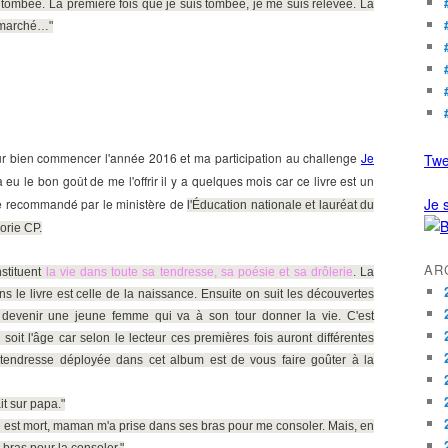
s tombée. La première fois que je suis tombée, je me suis relevée. La
i marché…"
ur bien commencer l'année 2016 et ma participation au challenge
Je
Twe
a eu le bon goût de me l'offrir
il y a quelques mois car c
e livre
est un
Je s
re
recommandé par le ministère de
l'Éducation nationale et lauréat du
orie CP.
AR
nstituent
la vie dans toute sa tendresse, sa poésie et sa drôlerie
. La
 le livre est celle de la naissance. Ensuite on suit les découvertes
'à devenir une jeune femme qui va à son tour donner la vie. C'est
oit l'âge car selon le lecteur ces premières fois auront différentes
tendresse déployée dans cet album est de vous faire goûter à la
ait sur papa."
 est mort, maman m'a prise dans ses bras pour me consoler. Mais, en