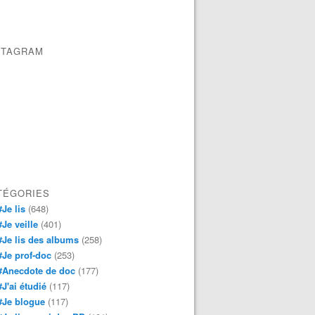
STAGRAM
TÉGORIES
#Je lis
(648)
#Je veille
(401)
#Je lis des albums
(258)
#Je prof-doc
(253)
#Anecdote de doc
(177)
#J'ai étudié
(117)
#Je blogue
(117)