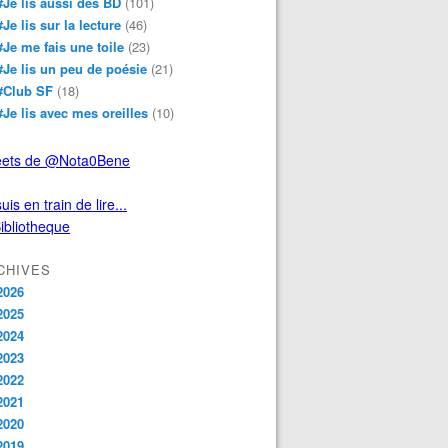
#Je lis aussi des BD
(101)
#Je lis sur la lecture
(46)
#Je me fais une toile
(23)
#Je lis un peu de poésie
(21)
#Club SF
(18)
#Je lis avec mes oreilles
(10)
ets de @Nota0Bene
uis en train de lire...
CHIVES
2026
2025
2024
2023
2022
2021
2020
2019