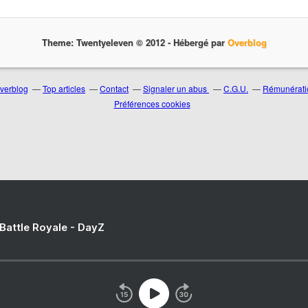
Theme: Twentyeleven © 2012 -
Hébergé par
Overblog
Overblog
Top articles
Contact
Signaler un abus
C.G.U.
Rémunératio
Préférences cookies
 Battle Royale - DayZ