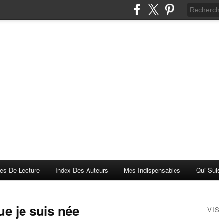
es De Lecture
Index Des Auteurs
Mes Indispensables
Qui Sui
ue je suis née
VI