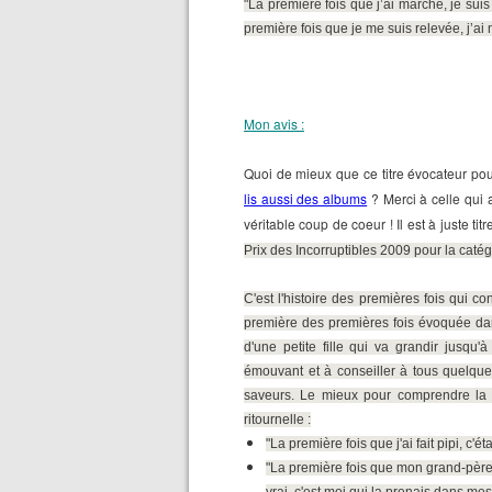
"La première fois que j’ai marché, je sui
première fois que je me suis relevée, j’a
Mon avis :
Quoi de mieux que ce titre évocateur po
lis aussi des albums
?
Merci à celle qui 
véritable coup de coeur ! Il est à juste tit
P
rix des Incorruptibles 2009 pour la catég
C'est l'histoire des premières fois qui co
première des premières fois évoquée dans
d'une petite fille qui va grandir jusqu
émouvant et à conseiller à tous quelque s
saveurs. Le mieux pour comprendre la 
ritournelle :
"La première fois que j'ai fait pipi, c'ét
"La première fois que mon grand-père