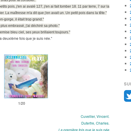
 bras pour la consoler."
its pois, j'en ai avalé 127, j'en ai fait tomber 18. 11 par terre, 7 sur la
r. La maîtresse m'a dit que j'en avait un. Un petit pois dans la tête."
n-gorge, il était trop grand."
plus embrassé, j'ai déchiré sa photo."
emise bleu ciel, ses yeux brillaient toujours."
la deuxième fois que je suis née."
SU
1/20
Cuvellier, Vincent.
Dutertre, Charles.
La première fois que je suis née