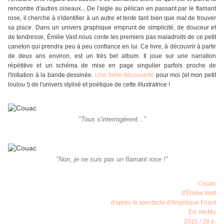
rencontre d'autres oiseaux... De l'aigle au pélican en passant par le flamant
rose, il cherche à s'identifier à un autre et tente tant bien que mal de trouver
sa place. Dans un univers graphique emprunt de simplicité, de douceur et
de tendresse, Émilie Vast nous conte les premiers pas maladroits de ce petit
caneton qui prendra peu à peu confiance en lui. Ce livre, à découvrir à partir
de deux ans environ, est un très bel album. Il joue sur une narration
répétitive et un schéma de mise en page singulier parfois proche de
l'initiation à la bande dessinée.
Une belle découverte
pour moi (et mon petit
loulou !) de l'univers stylisé et poétique de cette illustratrice !
"Tous s'interrogèrent..."
"Non, je ne suis pas un flamant rose !"
Couac
d'Émilie Vast
d'après le spectacle d'Angélique Friant
Ed. MeMo
2015 / 28 p.