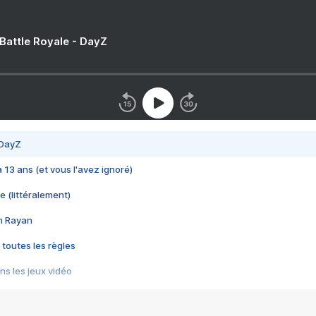
 Battle Royale - DayZ
 DayZ
 a 13 ans (et vous l'avez ignoré)
e (littéralement)
im Rayan
 toutes les règles
s les jeux vidéo
us choquant de Rockstar ? - Le scandale BULLY