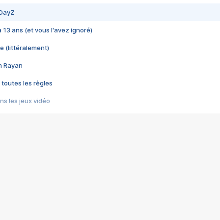
 DayZ
 a 13 ans (et vous l'avez ignoré)
e (littéralement)
im Rayan
 toutes les règles
s les jeux vidéo
us choquant de Rockstar ? - Le scandale BULLY
e plus moche de Steam
du RÊVE tourne au CAUCHEMAR
pendant 8 heures
it… à tort
umiliés par un jeu vidéo