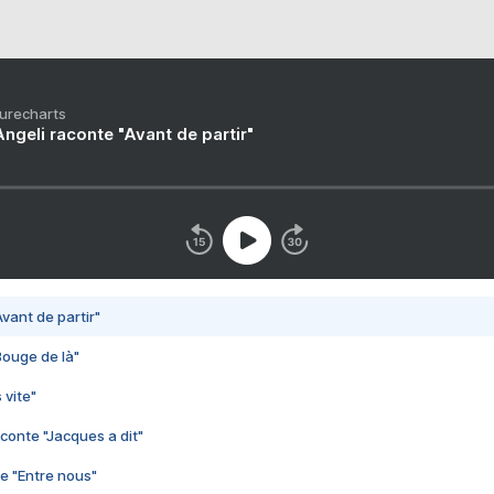
Purecharts
ngeli raconte "Avant de partir"
vant de partir"
Bouge de là"
 vite"
conte "Jacques a dit"
e "Entre nous"