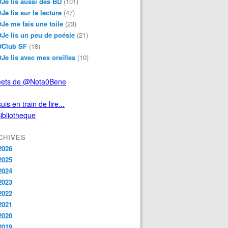
#Je lis aussi des BD
(101)
#Je lis sur la lecture
(47)
#Je me fais une toile
(23)
#Je lis un peu de poésie
(21)
#Club SF
(18)
#Je lis avec mes oreilles
(10)
ets de @Nota0Bene
uis en train de lire...
CHIVES
2026
2025
2024
2023
2022
2021
2020
2019