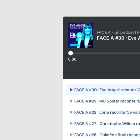
FACE A - un podcast 
FACE A #30 : Eve A
0:00
FACE A #30 : Eve Angeli raconte "A
FACE A #29 : MC Solaar raconte "
FACE A #28 : Lorie raconte "Je vais
FACE A #27 : Christophe Willem ra
FACE A #26 : Chimène Badi racont