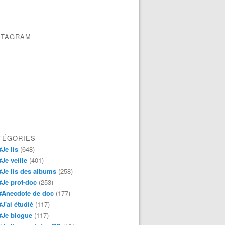
STAGRAM
TÉGORIES
#Je lis
(648)
#Je veille
(401)
#Je lis des albums
(258)
#Je prof-doc
(253)
#Anecdote de doc
(177)
#J'ai étudié
(117)
#Je blogue
(117)