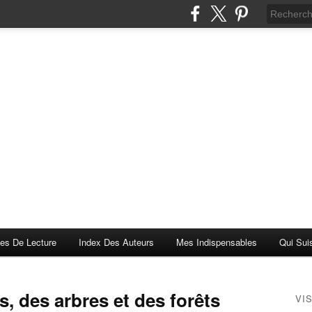
es De Lecture
Index Des Auteurs
Mes Indispensables
Qui Sui
rs, des arbres et des forêts
VI