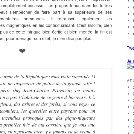
complètement cocasse. Les propos tenus dans les lettres
 peut s'empêcher de faire part à sa supérieure de ses
entaires personnels. Il retranscrit également les
s magnétiques en les contextualisant. C'est insolite, bien
 plus de cette intrigue bien écrite et bien menée, la fin est
 pour ménager son effet, je n'en dise pas plus.
Twe
❤
Je s
ureur de la République (vous voilà sanctifiée !)
AR
ite un inspecteur de police de la grande ville !
pêtre chef Jean-Charles Provincio, les mains
n n'a pas l’habitude de ce genre d’horreurs. Ici,
 fleurs, des arbres et des forêts, si vous voyez ce
aconniers, les querelles entre paysans pour un
s incendies provoqués par des pique-niqueurs
la première fois de ma carrière que je vois une
eurs, en y pensant bien, y a jamais eu de crime à