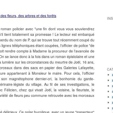
IN
roman policier avec "une fin dont vous vous souviendrez
'il tient totalement sa promesse ! Le lecteur est embarqué
ge perdu du nom de P. qui se trouve tout récemment coupé du
lignes téléphoniques étant coupées, l'officier de police "de
e doit rendre compte à Madame la procureur de l'avancée de
 On se lance donc à la fois dans un roman épistolaire et une
e la lumière sur les circonstances du meurtre de Joël, 16 ans,
orceaux dans des sacs en papier des Galeries Lafayette,
CA
ure appartenant à Monsieur le maire. Pour cela, l'officier
 son magnétophone dernier-cri, la bonhomie du garde-
inaire-légiste du village. Au fil de ses investigations, le
 Félicien, chez qui vivait Joël, la voisine, la fleuriste, le
 variété de fleurs peu commune retrouvée avec les morceaux
 délicieux. Ce polar bucolique, avec un jeune "inspecteur"