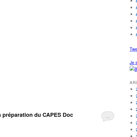
Twe
Je s
AR
a préparation du CAPES Doc
…