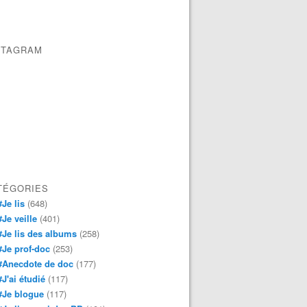
STAGRAM
TÉGORIES
#Je lis
(648)
#Je veille
(401)
#Je lis des albums
(258)
#Je prof-doc
(253)
#Anecdote de doc
(177)
#J'ai étudié
(117)
#Je blogue
(117)