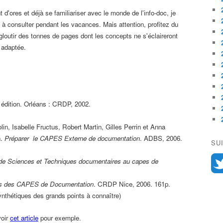
 d'ores et déjà se familiariser avec le monde de l'info-doc, je
à consulter pendant les vacances. Mais attention, profitez du
gloutir des tonnes de pages dont les concepts ne s'éclaireront
 adaptée.
 édition. Orléans : CRDP, 2002.
lin, Isabelle Fructus, Robert Martin, Gilles Perrin et Anna
n.
Préparer le CAPES Externe de documentation
. ADBS, 2006.
SU
 de Sciences et Techniques documentaires au capes de
es des CAPES de Documentation
. CRDP Nice, 2006. 161p.
synthétiques des grands points à connaître)
oir
cet article
pour exemple.