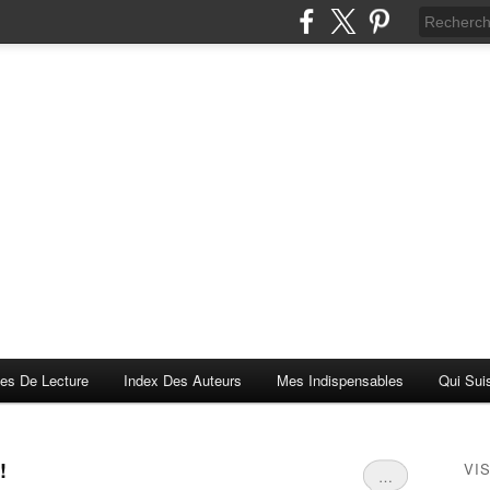
es De Lecture
Index Des Auteurs
Mes Indispensables
Qui Sui
!
VI
…