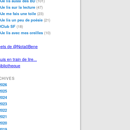
#Je lis aussi des BD
(101)
#Je lis sur la lecture
(47)
#Je me fais une toile
(23)
#Je lis un peu de poésie
(21)
#Club SF
(18)
#Je lis avec mes oreilles
(10)
ets de @Nota0Bene
uis en train de lire...
CHIVES
2026
2025
2024
2023
2022
2021
2020
2019