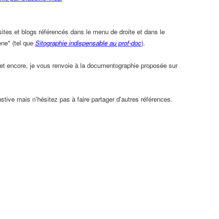
sites et blogs référencés dans le menu de droite et dans le
ene* (tel que
Sitographie indispensable au prof-doc
).
t encore, je vous renvoie à la documentographie proposée sur
ustive mais n'hésitez pas à faire partager d'autres références
.