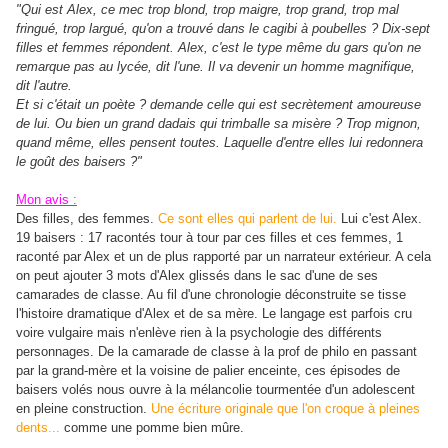
"Qui est Alex, ce mec trop blond, trop maigre, trop grand, trop mal
fringué, trop largué, qu'on a trouvé dans le cagibi à poubelles ? Dix-sept
filles et femmes répondent. Alex, c'est le type même du gars qu'on ne
remarque pas au lycée, dit l'une. Il va devenir un homme magnifique,
dit l'autre.
Et si c'était un poète ? demande celle qui est secrètement amoureuse
de lui. Ou bien un grand dadais qui trimballe sa misère ? Trop mignon,
quand même, elles pensent toutes. Laquelle d'entre elles lui redonnera
le goût des baisers ?"
Mon avis :
Des filles, des femmes.
Ce sont elles qui parlent de lui.
Lui c'est Alex.
19 baisers : 17 racontés tour à tour par ces filles et ces femmes, 1
raconté par Alex et un de plus rapporté par un narrateur extérieur. A cela
on peut ajouter 3 mots d'Alex glissés dans le sac d'une de ses
camarades de classe. Au fil d'une chronologie déconstruite se tisse
l'histoire dramatique d'Alex et de sa mère. Le langage est parfois cru
voire vulgaire mais n'enlève rien à la psychologie des différents
personnages. De la camarade de classe à la prof de philo en passant
par la grand-mère et la voisine de palier enceinte, ces épisodes de
baisers volés nous ouvre à la mélancolie tourmentée d'un adolescent
en pleine construction.
Une écriture originale que l'on croque à pleines
dents...
comme une pomme bien mûre.