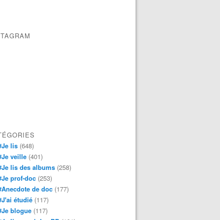
STAGRAM
TÉGORIES
#Je lis
(648)
#Je veille
(401)
#Je lis des albums
(258)
#Je prof-doc
(253)
#Anecdote de doc
(177)
#J'ai étudié
(117)
#Je blogue
(117)