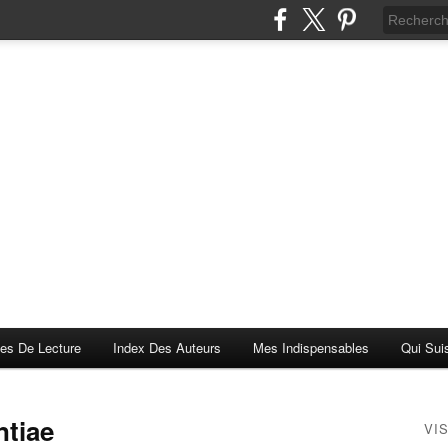
es De Lecture
Index Des Auteurs
Mes Indispensables
Qui Sui
ntiae
VI