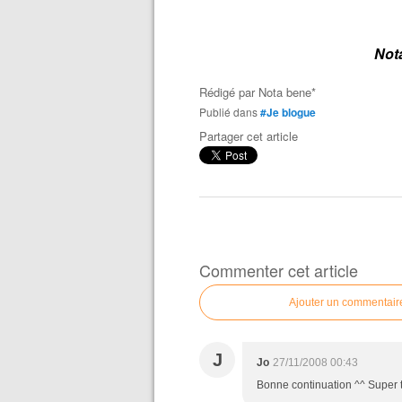
N
o
t
Rédigé par
Nota bene*
Publié dans
#Je blogue
Partager cet article
Commenter cet article
Ajouter un commentair
J
Jo
27/11/2008 00:43
Bonne continuation ^^ Super t