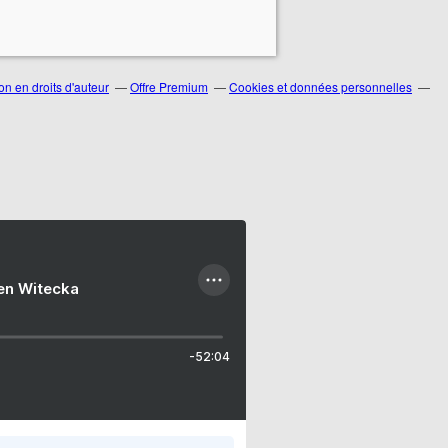
n en droits d'auteur
Offre Premium
Cookies et données personnelles
ien Witecka
-52:04