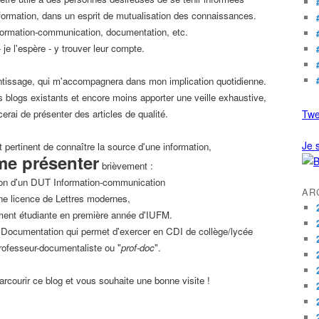
information, dans un esprit de mutualisation des connaissances.
formation-communication, documentation, etc.
- je l'espère - y trouver leur compte.
entissage, qui m'accompagnera dans mon implication quotidienne.
s blogs existants et encore moins apporter une veille exhaustive,
cerai de présenter des articles de qualité.
Twe
Je s
t pertinent de connaître la source d'une information,
me présenter
brièvement :
tion d'un DUT Information-communication
AR
une licence de Lettres modernes,
ement étudiante en première année d'IUFM.
 Documentation qui permet d'exercer en CDI de collège/lycée
rofesseur-documentaliste ou "
prof-doc
".
parcourir ce blog et vous souhaite une bonne visite !