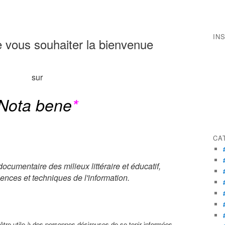
IN
 de vous souhaiter la bienvenue
sur
Nota bene
*
CA
 documentaire des milieux littéraire et éducatif,
iences et techniques de l'information.
être utile à des personnes désireuses de se tenir informées