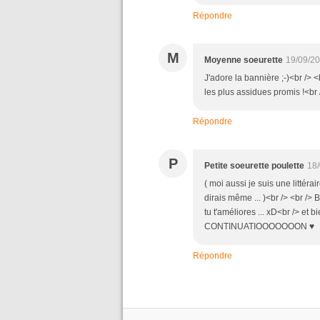
Répondre
M
Moyenne soeurette
19/09/20
J'adore la bannière ;-)<br /> <
les plus assidues promis !<br
Répondre
P
Petite soeurette poulette
18/
( moi aussi je suis une littéra
dirais même ... )<br /> <br /> 
tu t'améliores ... xD<br /> et bi
CONTINUATIOOOOOOON ♥
Répondre