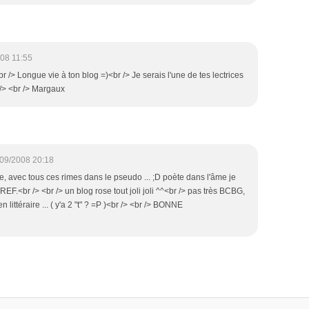
08 11:55
br /> Longue vie à ton blog =)<br /> Je serais l'une de tes lectrices
 /> <br /> Margaux
09/2008 20:18
ire, avec tous ces rimes dans le pseudo ... ;D poète dans l'âme je
BREF.<br /> <br /> un blog rose tout joli joli ^^<br /> pas très BCBG,
en littéraire ... ( y'a 2 "t" ? =P )<br /> <br /> BONNE