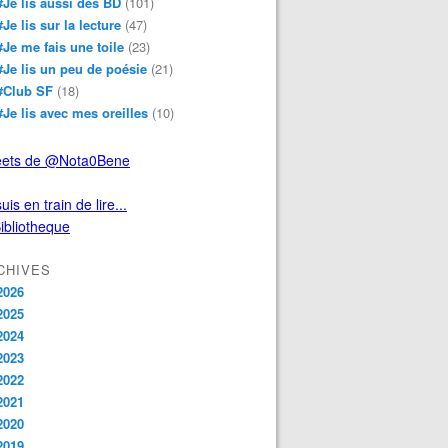
#Je lis aussi des BD
(101)
#Je lis sur la lecture
(47)
#Je me fais une toile
(23)
#Je lis un peu de poésie
(21)
#Club SF
(18)
#Je lis avec mes oreilles
(10)
ets de @Nota0Bene
uis en train de lire...
CHIVES
2026
2025
2024
2023
2022
2021
2020
2019