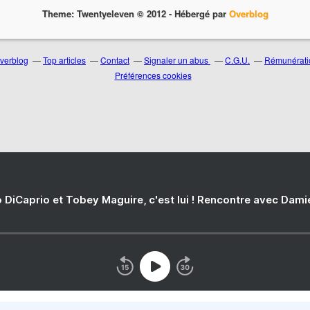
Theme: Twentyeleven © 2012 -
Hébergé par
Overblog
Overblog
Top articles
Contact
Signaler un abus
C.G.U.
Rémunératio
Préférences cookies
 DiCaprio et Tobey Maguire, c'est lui ! Rencontre avec Dam