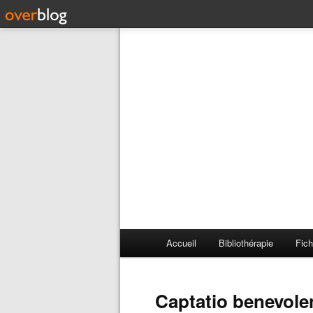
Accueil
Bibliothérapie
Fich
Captatio benevole