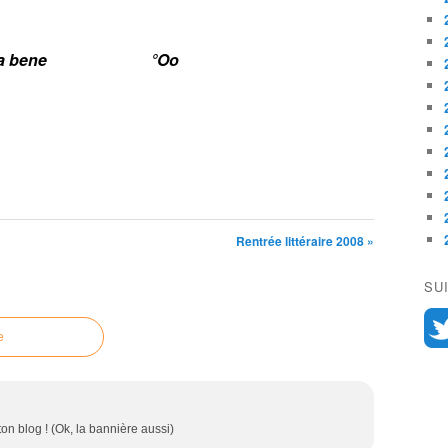
a
b
e
n
e
*
,
ad
libitum...
°O
o
Rentrée littéraire 2008 »
SU
e
on blog ! (Ok, la bannière aussi)