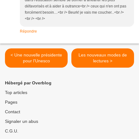
dans l'éducation semble se borner à anéantir les plus
défavorisés et à aider à outrance<br /> ceux qui n'en ont pas
forcément besoin....<br /> Beurk! je vais me coucher...<br />
<br /> <br />
Répondre
< Une nouvelle présidente
Les nouveaux modes de
pour l'Unesco
lectures >
Hébergé par Overblog
Top articles
Pages
Contact
Signaler un abus
C.G.U.