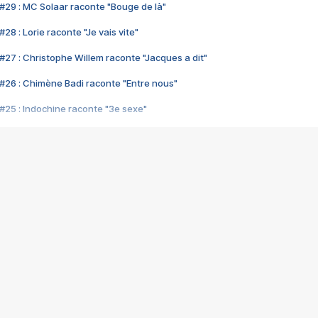
#29 : MC Solaar raconte "Bouge de là"
28 : Lorie raconte "Je vais vite"
#27 : Christophe Willem raconte "Jacques a dit"
#26 : Chimène Badi raconte "Entre nous"
#25 : Indochine raconte "3e sexe"
#24 : Zaho raconte "C'est chelou"
#23 : Patrick Bruel raconte "Au café des délices"
#22 : Kyo raconte "Le chemin"
#21 : Nolwenn Leroy raconte "Cassé"
#20 : Patrick Hernandez raconte "Born to be alive"
#19 : Lorie raconte "Près de moi"
#18 : Michael Jones raconte "A nos actes manqués" (avec Jean-Jacque
#17 : Khaled raconte "Aïcha"