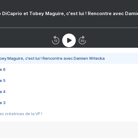
 DiCaprio et Tobey Maguire, c'est lui ! Rencontre avec Dam
bey Maguire, c'est lui ! Rencontre avec Damien Witecka
e 6
e 5
e 4
e 3
s créatrices de la VF !
e 2
e 1