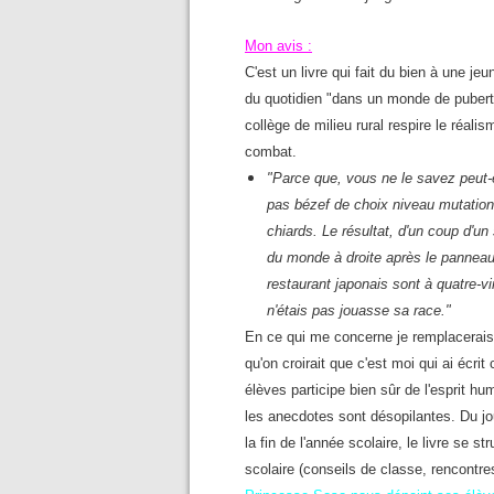
Mon avis :
C'est un livre qui fait du bien à une jeu
du quotidien "dans un monde de puberté
collège de milieu rural respire le réali
combat.
"Parce que, vous ne le savez peut-ê
pas bézef de choix niveau mutations
chiards. Le résultat, d'un coup d'un 
du monde à droite après le panneau
restaurant japonais sont à quatre-v
n'étais pas jouasse sa race."
En ce qui me concerne je remplacerais 
qu'on croirait que c'est moi qui ai écri
élèves participe bien sûr de l'esprit hum
les anecdotes sont désopilantes. Du jou
la fin de l'année scolaire, le livre se 
scolaire (conseils de classe, rencontres