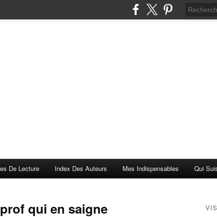
es De Lecture
Index Des Auteurs
Mes Indispensables
Qui Sui
 prof qui en saigne
VI