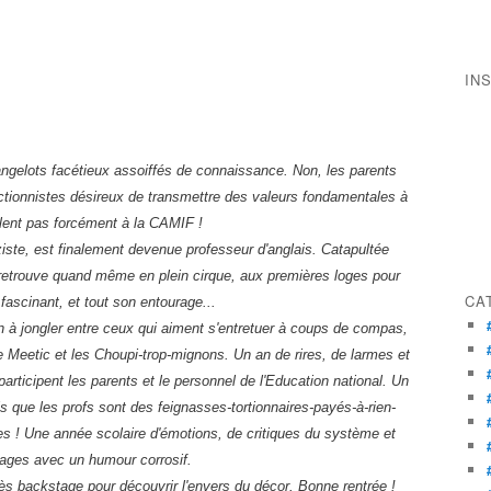
IN
ngelots facétieux assoiffés de connaissance. Non, les parents
ctionnistes désireux de transmettre des valeurs fondamentales à
illent pas forcément à la CAMIF !
ziste, est finalement devenue professeur d'anglais. Catapultée
retrouve quand même en plein cirque, aux premières loges pour
CA
 fascinant, et tout son entourage...
 jongler entre ceux qui aiment s'entretuer à coups de compas,
e Meetic et les Choupi-trop-mignons. Un an de rires, de larmes et
rticipent les parents et le personnel de l'Education national. Un
s que les profs sont des feignasses-tortionnaires-payés-à-rien-
es ! Une année scolaire d'émotions, de critiques du système et
pages avec un humour corrosif.
cès backstage pour découvrir l'envers du décor. Bonne rentrée !