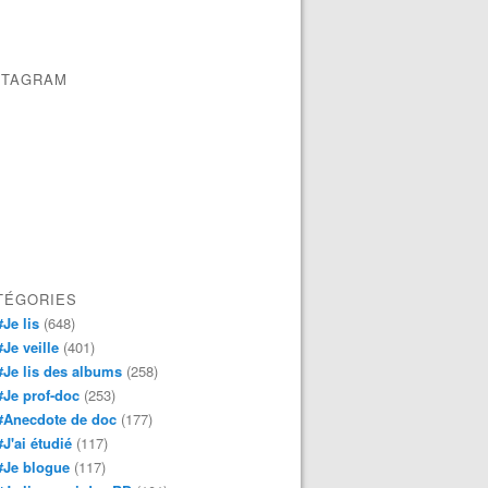
STAGRAM
TÉGORIES
#Je lis
(648)
#Je veille
(401)
#Je lis des albums
(258)
#Je prof-doc
(253)
#Anecdote de doc
(177)
#J'ai étudié
(117)
#Je blogue
(117)