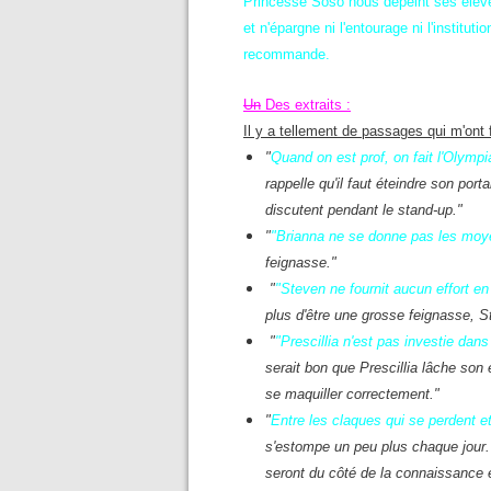
Princesse Soso nous dépeint ses élè
et n'épargne ni l'entourage ni l'institutio
recommande.
Un
Des extraits :
Il y a tellement de passages qui m'ont f
"
Quand on est prof, on fait l'Olympi
rappelle qu'il faut éteindre son por
discutent pendant le stand-up."
"
"Brianna ne se donne pas les moy
feignasse."
"
"Steven ne fournit aucun effort en
plus d'être une grosse feignasse, St
"
"Prescillia n'est pas investie dans
serait bon que Prescillia lâche son 
se maquiller correctement."
"
Entre les claques qui se perdent et
s'estompe un peu plus chaque jour. 
seront du côté de la connaissance