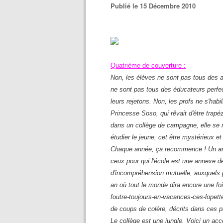
Publié le 15 Décembre 2010
Quatrième de couverture :
Non, les élèves ne sont pas tous des a
ne sont pas tous des éducateurs perfe
leurs rejetons. Non, les profs ne s'hab
Princesse Soso, qui rêvait d'être trapé
dans un collège de campagne, elle se 
étudier le jeune, cet être mystérieux et
Chaque année, ça recommence ! Un an à
ceux pour qui l'école est une annexe d
d'incompréhension mutuelle, auxquels pa
an où tout le monde dira encore une foi
foutre-toujours-en-vacances-ces-lopett
de coups de colère, décrits dans ces 
Le collège est une jungle. Voici un ac