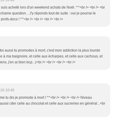
010 10:48
e suis acheté lors d'un weekend achats de Noël. ^^<br /> <br /> <br
ochaine question... J'y réponds tout de suite : oui je pourrai le
profs-docs ! ^^<br /> <br /> <br /> <br />
e toi aussi tu promodes à mort, c'est mon addiction la plus lourde
lle à ma baignoire, et celle aux écharpes, et celle aux cachous, et
iens, j'en ai bien bcp...)<br /> <br /> <br /> <br />
010 10:45
me tu dis je promode à mort ! ^^<br /> <br /> <br /> Niveau
aussi citer celle au chocolat et celle aux sucreries en général...<br