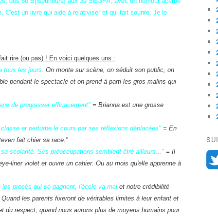
ves, des 6e B[isounours] aux 3e SEGPA, avec un humour acerbe
n. C'est un livre qui aide à relativiser et qui fait sourire. Je le
ait rire (ou pas) ! En voici quelques uns :
a tous les jours.
On monte sur scène, on séduit son public, on
table pendant le spectacle et on prend à parti les gros malins qui
ens de progresser efficacement"
= Brianna est une grosse
 classe et perturbe le cours par ses réflexions déplacées"
= En
SU
even fait chier sa race."
 sa scolarité. Ses préoccupations semblent être ailleurs..."
= Il
eye-liner violet et ouvre un cahier. Ou au mois qu'elle apprenne à
 les procès qui se gagnent, l'école va mal
et notre crédibilité
Quand les parents fixeront de véritables limites à leur enfant et
 et du respect, quand nous aurons plus de moyens humains pour