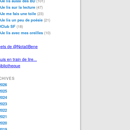
#Je lis aussi des BD
(101)
#Je lis sur la lecture
(47)
#Je me fais une toile
(23)
#Je lis un peu de poésie
(21)
#Club SF
(18)
#Je lis avec mes oreilles
(10)
ets de @Nota0Bene
uis en train de lire...
CHIVES
2026
2025
2024
2023
2022
2021
2020
2019