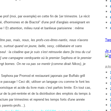
ne prof (moi, par exemple) en cette fin de 1er trimestre. Le récit
, d'hormones et de Biactol" d'une prof d'anglais enseignant en
sme ! Et attention, milieu rural et banlieue parisienne : même
Twe
tre pas, mais, nous, les profs-ces-êtres-nantis, nous n'avons
, surtout quand on jeune, belle, sexy, célibataire et sans
Je s
seul : la citadine que je suis s'est retrouvée dans [le trou du cul
] une campagne verdoyante où le premier Sephora et le premier
ingt bornes. On ne va pas se mentir (comme dirait Nikos), je
AR
Sephora par Promod et restaurant japonais par Buffalo grill
t ce passage ! Ceci dit, utiliser un langage cru comme le font les
oristique et acide du livre mais c'est parfois limite. En tout cas,
r de la pré-rentrée et de la distribution des emplois du temps à
structure par trimestres et reprend les temps forts d'une année
 parents-profs...).