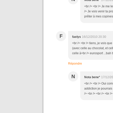
Nota bene*
17/12/2
<br /> <br /> Je me l
/> Je vois venir ta pr
prêter à mes copines 
F
faelys
16/12/2010 20:30
<br /> <br /> tiens, je vois qu
(avec celle au chocolat, et ce
celle à<br /> eurosport ...bah t
Répondre
N
Nota bene*
17/12/2
<br /> <br /> Oui com
addiction je pourrais 
/> <br /> <br /> <br />