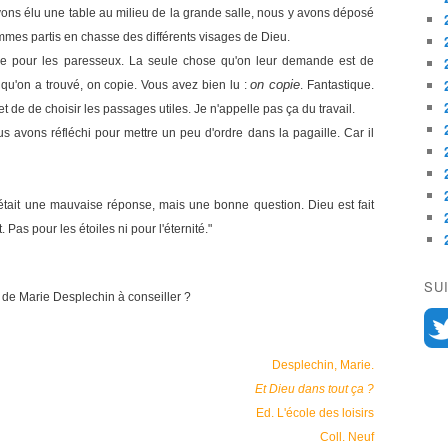
s avons élu une table au milieu de la grande salle, nous y avons déposé
mmes partis en chasse des différents visages de Dieu.
ble pour les paresseux. La seule chose qu'on leur demande est de
on copie
s qu'on a trouvé, on copie. Vous avez bien lu :
. Fantastique.
e et de de choisir les passages utiles. Je n'appelle pas ça du travail.
s avons réfléchi pour mettre un peu d'ordre dans la pagaille. Car il
 était une mauvaise réponse, mais une bonne question. Dieu est fait
Pas pour les étoiles ni pour l'éternité."
SU
e de Marie Desplechin à conseiller ?
Desplechin, Marie.
Et Dieu dans tout ça ?
Ed. L'école des loisirs
Coll. Neuf