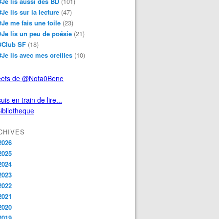
#Je lis aussi des BD
(101)
#Je lis sur la lecture
(47)
#Je me fais une toile
(23)
#Je lis un peu de poésie
(21)
#Club SF
(18)
#Je lis avec mes oreilles
(10)
ets de @Nota0Bene
uis en train de lire...
CHIVES
2026
2025
2024
2023
2022
2021
2020
2019