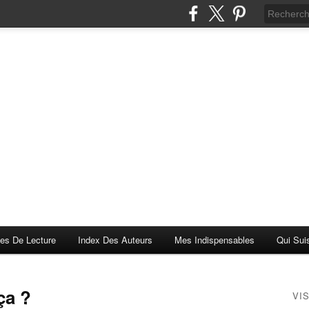
es De Lecture
Index Des Auteurs
Mes Indispensables
Qui Sui
ça ?
VI