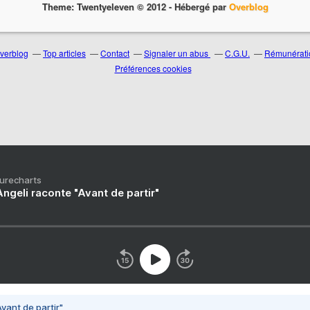
Theme: Twentyeleven © 2012 -
Hébergé par
Overblog
Overblog
Top articles
Contact
Signaler un abus
C.G.U.
Rémunératio
Préférences cookies
Purecharts
ngeli raconte "Avant de partir"
vant de partir"