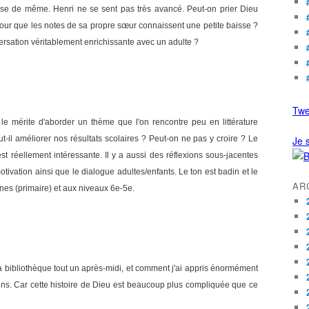
 fasse de même. Henri ne se sent pas très avancé. Peut-on prier Dieu
our que les notes de sa propre sœur connaissent une petite baisse ?
nversation véritablement enrichissante avec un adulte ?
Twe
i a le mérite d'aborder un thème que l'on rencontre peu en littérature
ut-il améliorer nos résultats scolaires ? Peut-on ne pas y croire ? Le
Je s
st réellement intéressante. Il y a aussi des réflexions sous-jacentes
motivation ainsi que le dialogue adultes/enfants. Le ton est badin et le
AR
eunes (primaire) et aux niveaux 6e-5e.
 bibliothèque tout un après-midi, et comment j'ai appris énormément
ins. Car cette histoire de Dieu est beaucoup plus compliquée que ce