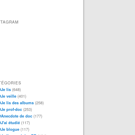
STAGRAM
TÉGORIES
#Je lis
(648)
#Je veille
(401)
#Je lis des albums
(258)
#Je prof-doc
(253)
#Anecdote de doc
(177)
#J'ai étudié
(117)
#Je blogue
(117)