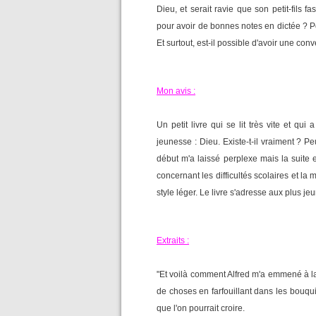
Dieu, et serait ravie que son petit-fils
pour avoir de bonnes notes en dictée ? P
Et surtout, est-il possible d'avoir une co
Mon avis :
Un petit livre qui se lit très vite et qu
jeunesse : Dieu. Existe-t-il vraiment ? Pe
début m'a laissé perplexe mais la suite e
concernant les difficultés scolaires et la 
style léger. Le livre s'adresse aux plus j
Extraits :
"Et voilà comment Alfred m'a emmené à la
de choses en farfouillant dans les bouqu
que l'on pourrait croire.