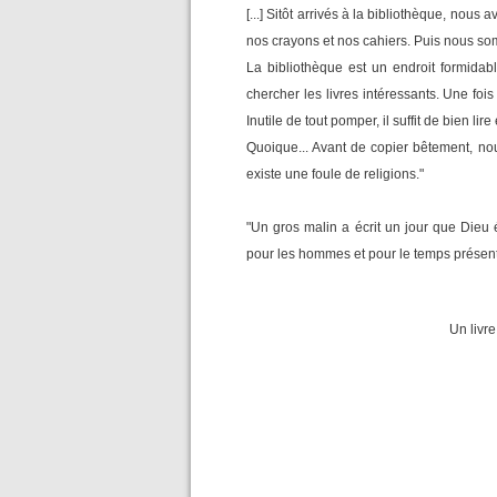
[...] Sitôt arrivés à la bibliothèque, nou
nos crayons et nos cahiers. Puis nous so
La bibliothèque est un endroit formida
chercher les livres intéressants. Une foi
Inutile de tout pomper, il suffit de bien lir
Quoique... Avant de copier bêtement, nou
existe une foule de religions."
"Un gros malin a écrit un jour que Dieu
pour les hommes et pour le temps présent. 
Un livr