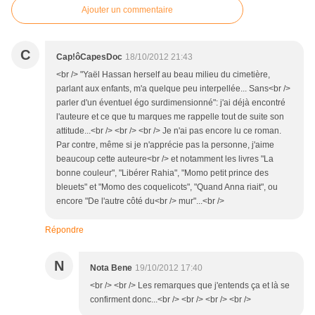
Ajouter un commentaire
C
Cap!ôCapesDoc
18/10/2012 21:43
<br /> "Yaël Hassan herself au beau milieu du cimetière,
parlant aux enfants, m'a quelque peu interpellée... Sans<br />
parler d'un éventuel égo surdimensionné": j'ai déjà encontré
l'auteure et ce que tu marques me rappelle tout de suite son
attitude...<br /> <br /> <br /> Je n'ai pas encore lu ce roman.
Par contre, même si je n'apprécie pas la personne, j'aime
beaucoup cette auteure<br /> et notamment les livres "La
bonne couleur", "Libérer Rahia", "Momo petit prince des
bleuets" et "Momo des coquelicots", "Quand Anna riait", ou
encore "De l'autre côté du<br /> mur"...<br />
Répondre
N
Nota Bene
19/10/2012 17:40
<br /> <br /> Les remarques que j'entends ça et là se
confirment donc...<br /> <br /> <br /> <br />