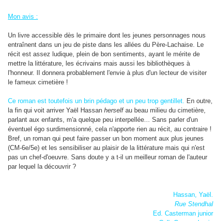
Mon avis :
Un livre accessible dès le primaire dont les jeunes personnages nous
entraînent dans un jeu de piste dans les allées du Père-Lachaise. Le
récit est assez ludique, plein de bon sentiments, ayant le mérite de
mettre la littérature, les écrivains mais aussi les bibliothèques à
l'honneur. Il donnera probablement l'envie à plus d'un lecteur de visiter
le fameux cimetière !
Ce roman est toutefois un brin pédago et un peu trop gentillet.
En outre,
la fin qui voit arriver Yaël Hassan
herself
au beau milieu du cimetière,
parlant aux enfants, m'a quelque peu interpellée... Sans parler d'un
éventuel égo surdimensionné, cela n'apporte rien au récit, au contraire !
Bref, un roman qui peut faire passer un bon moment aux plus jeunes
(CM-6e/5e) et les sensibiliser au plaisir de la littérature mais qui n'est
pas un chef-d'oeuvre. Sans doute y a t-il un meilleur roman de l'auteur
par lequel la découvrir ?
Hassan, Yaël.
Rue Stendhal
Ed. Casterman junior