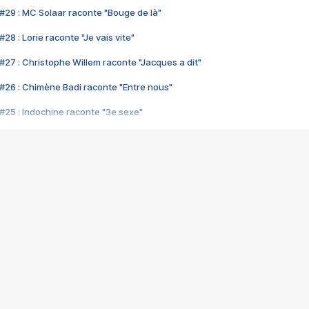
#29 : MC Solaar raconte "Bouge de là"
28 : Lorie raconte "Je vais vite"
#27 : Christophe Willem raconte "Jacques a dit"
#26 : Chimène Badi raconte "Entre nous"
#25 : Indochine raconte "3e sexe"
#24 : Zaho raconte "C'est chelou"
#23 : Patrick Bruel raconte "Au café des délices"
#22 : Kyo raconte "Le chemin"
#21 : Nolwenn Leroy raconte "Cassé"
#20 : Patrick Hernandez raconte "Born to be alive"
#19 : Lorie raconte "Près de moi"
#18 : Michael Jones raconte "A nos actes manqués" (avec Jean-Jacque