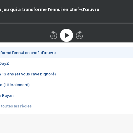
e jeu qui a transformé l’ennui en chef-d’œuvre
nsformé l’ennui en chef-d’œuvre
 DayZ
 a 13 ans (et vous l'avez ignoré)
e (littéralement)
im Rayan
 toutes les règles
s les jeux vidéo
us choquant de Rockstar ? - Le scandale BULLY