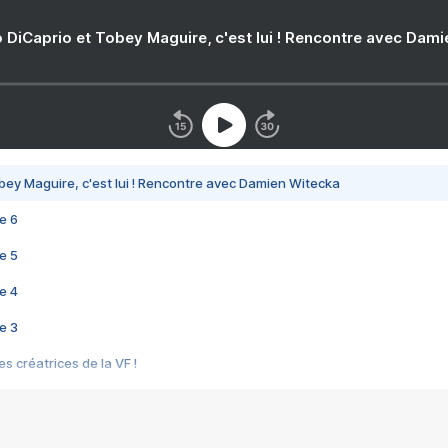
 DiCaprio et Tobey Maguire, c'est lui ! Rencontre avec Dam
bey Maguire, c'est lui ! Rencontre avec Damien Witecka
e 6
e 5
e 4
e 3
s créatrices de la VF !
e 2
e 1