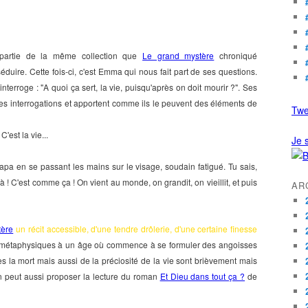
 partie de la même collection que
Le grand mystère
chroniqué
uire. Cette fois-ci, c'est Emma qui nous fait part de ses questions.
nterroge : "A quoi ça sert, la vie, puisqu'après on doit mourir ?".
Ses
 ses interrogations et apportent comme ils le peuvent des éléments de
Twe
C'est la vie...
Je s
pa en se passant les mains sur le visage, soudain fatigué. Tu sais,
 C'est comme ça ! On vient au monde, on grandit, on vieillit, et puis
AR
tère
un récit accessible, d'une tendre drôlerie, d'une certaine finesse
 métaphysiques à un âge où commence à se formuler des angoisses
rès la mort mais aussi de la préciosité de la vie sont brièvement mais
 on peut aussi proposer la lecture du roman
Et Dieu dans tout ça ?
de