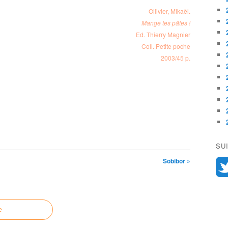
Ollivier, Mikaël.
Mange tes pâtes !
Ed. Thierry Magnier
Coll. Petite poche
2003/45 p.
SU
Sobibor »
e