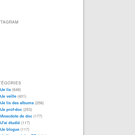
STAGRAM
TÉGORIES
#Je lis
(648)
#Je veille
(401)
#Je lis des albums
(258)
#Je prof-doc
(253)
#Anecdote de doc
(177)
#J'ai étudié
(117)
#Je blogue
(117)