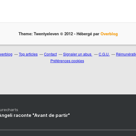
Theme: Twentyeleven © 2012 -
Hébergé par
Overblog
Overblog
Top articles
Contact
Signaler un abus
C.G.U.
Rémunératio
Préférences cookies
Purecharts
ngeli raconte "Avant de partir"