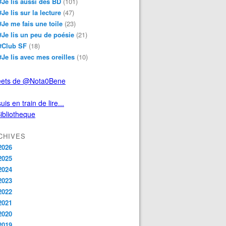
#Je lis aussi des BD
(101)
#Je lis sur la lecture
(47)
#Je me fais une toile
(23)
#Je lis un peu de poésie
(21)
#Club SF
(18)
#Je lis avec mes oreilles
(10)
ets de @Nota0Bene
uis en train de lire...
CHIVES
2026
2025
2024
2023
2022
2021
2020
2019