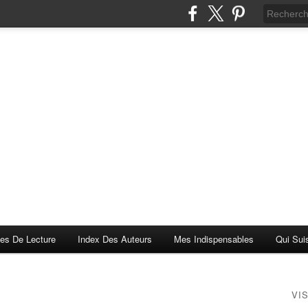
es De Lecture
Index Des Auteurs
Mes Indispensables
Qui Sui
VI