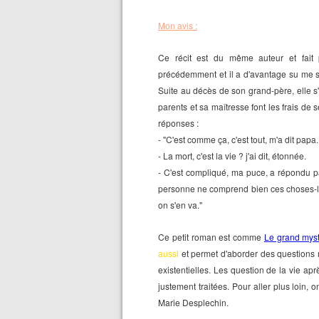
Mon avis :
Ce récit est du même auteur et fait
précédemment et il a d'avantage su me séd
Suite au décès de son grand-père, elle s'i
parents et sa maîtresse font les frais de
réponses :
- "C'est comme ça, c'est tout, m'a dit papa. 
- La mort, c'est la vie ? j'ai dit, étonnée.
- C'est compliqué, ma puce, a répondu pa
personne ne comprend bien ces choses-là !
on s'en va."
Ce petit roman est comme
Le grand mys
aussi
et permet d'aborder des questions
existentielles. Les question de la vie ap
justement traitées. Pour aller plus loin,
Marie Desplechin.