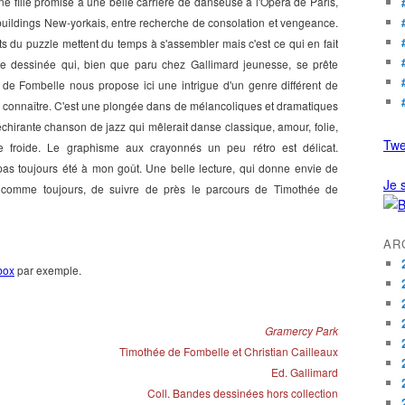
une fille promise à une belle carrière de danseuse à l'Opéra de Paris,
buildings New-yorkais, entre recherche de consolation et vengeance.
nts du puzzle mettent du temps à s'assembler mais c'est ce qui en fait
ande dessinée qui, bien que paru chez Gallimard jeunesse, se prête
de Fombelle nous propose ici une intrigue d'un genre différent de
it connaître. C'est une plongée dans de mélancoliques et dramatiques
chirante chanson de jazz qui mêlerait danse classique, amour, folie,
Twe
ce froide. Le graphisme aux crayonnés un peu rétro est délicat.
as toujours été à mon goût. Une belle lecture, qui donne envie de
Je s
t, comme toujours, de suivre de près le parcours de Timothée de
AR
box
par exemple.
Gramercy Park
Timothée de Fombelle et Christian Cailleaux
Ed. Gallimard
Coll. Bandes dessinées hors collection