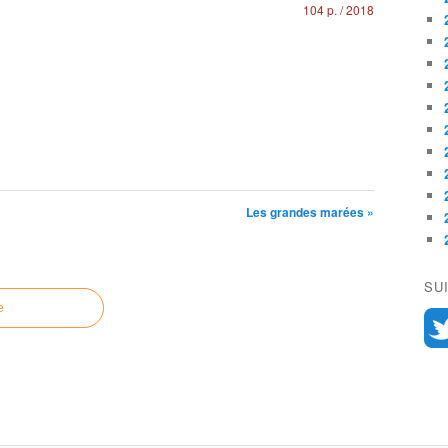
104 p. / 2018
Les grandes marées »
SU
e