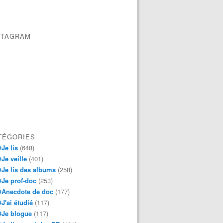
STAGRAM
TÉGORIES
#Je lis
(648)
#Je veille
(401)
#Je lis des albums
(258)
#Je prof-doc
(253)
#Anecdote de doc
(177)
#J'ai étudié
(117)
#Je blogue
(117)