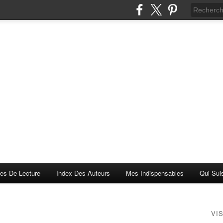
es De Lecture
Index Des Auteurs
Mes Indispensables
Qui Sui
VI