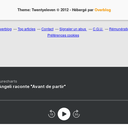
Theme: Twentyeleven © 2012 -
Hébergé par
Overblog
Overblog
Top articles
Contact
Signaler un abus
C.G.U.
Rémunératio
Préférences cookies
Purecharts
ngeli raconte "Avant de partir"