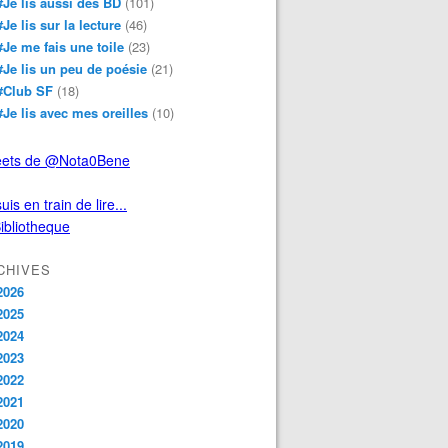
#Je lis aussi des BD
(101)
#Je lis sur la lecture
(46)
#Je me fais une toile
(23)
#Je lis un peu de poésie
(21)
#Club SF
(18)
#Je lis avec mes oreilles
(10)
ets de @Nota0Bene
uis en train de lire...
CHIVES
2026
2025
2024
2023
2022
2021
2020
2019