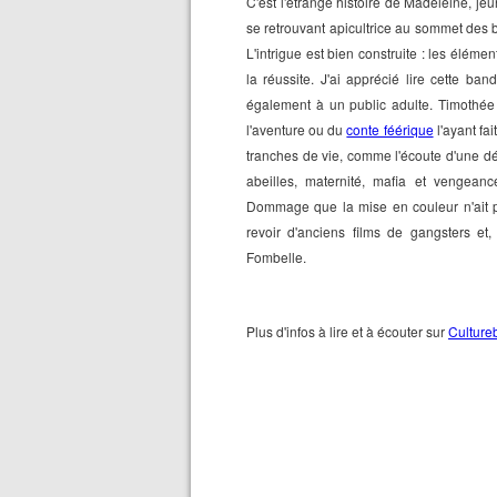
C'est l'étrange histoire de Madeleine, je
se retrouvant apicultrice au sommet des 
L'intrigue est bien construite : les éléme
la réussite. J'ai apprécié lire cette b
également à un public adulte. Timothée 
l'aventure ou du
conte féérique
l'ayant fa
tranches de vie, comme l'écoute d'une dé
abeilles, maternité, mafia et vengean
Dommage que la mise en couleur n'ait p
revoir d'anciens films de gangsters e
Fombelle.
Plus d'infos à lire et à écouter sur
Culture