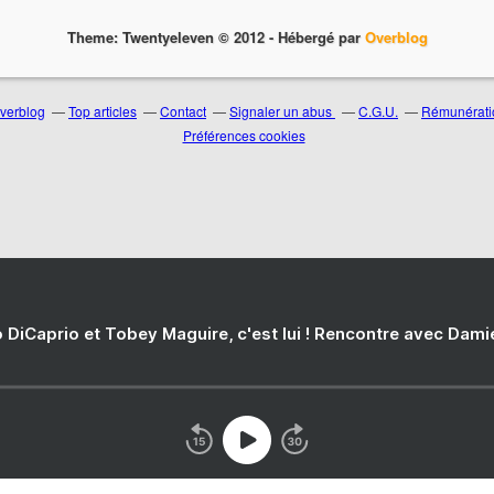
Theme: Twentyeleven © 2012 -
Hébergé par
Overblog
Overblog
Top articles
Contact
Signaler un abus
C.G.U.
Rémunératio
Préférences cookies
 DiCaprio et Tobey Maguire, c'est lui ! Rencontre avec Dam