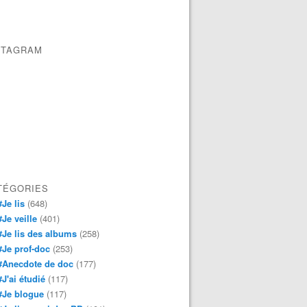
STAGRAM
TÉGORIES
#Je lis
(648)
#Je veille
(401)
#Je lis des albums
(258)
#Je prof-doc
(253)
#Anecdote de doc
(177)
#J'ai étudié
(117)
#Je blogue
(117)