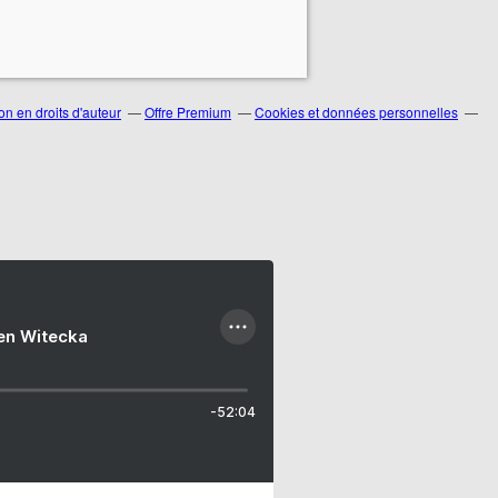
n en droits d'auteur
Offre Premium
Cookies et données personnelles
ien Witecka
-52:04