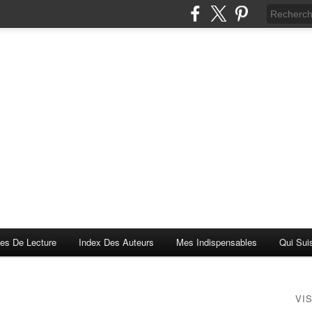
es De Lecture
Index Des Auteurs
Mes Indispensables
Qui Sui
VI