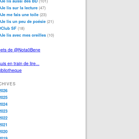
#Je lis aussi des BD
(101)
#Je lis sur la lecture
(47)
#Je me fais une toile
(23)
#Je lis un peu de poésie
(21)
#Club SF
(18)
#Je lis avec mes oreilles
(10)
ets de @Nota0Bene
uis en train de lire...
CHIVES
2026
2025
2024
2023
2022
2021
2020
2019