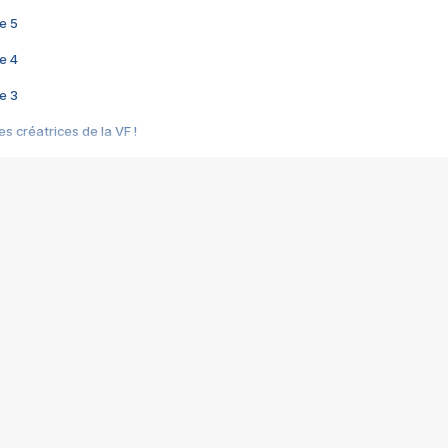
e 5
e 4
e 3
s créatrices de la VF !
e 2
e 1
e Mektoub My Love arrive enfin ! Rencontre avec Shaïn Boumedine et Sal
i : après Toni en famille
elle réalise le bouleversant Dites lui que je l'aime
ais ! Rencontre autour de Vie privée de Rebecca Zlotowski
 de Marguerite, Grave... Rencontre avec Ella Rumpf
 Les Rêveurs, un film intime sur la santé mentale