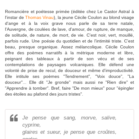
Romancière et poétesse primée (éditée chez Le Castor Astral à
l'instar de
Thomas Vinau
), la jeune Cécile Coulon au blond visage
d'ange et à la voix grave nous parle de sa terre natale,
l'Auvergne, de coulées de lave, d'amour, de rupture, de manque,
de solitude, de nature, de mort, de vie. C'est noir, vert, mouillé,
parfois rude. Une poésie du quotidien et de l'intimité triste. C'est
beau, presque organique. Assez mélancolique. Cécile Coulon
offre des poèmes narratifs à la métrique moderne et libre,
peignant des tableaux à partir de son vécu et de ses
contemplations de paysages volcaniques. Elle défend une
volonté de prise de recul, de douceur et même d'improductivité.
Elle intitule ses poèmes "Tendrement", "Voix douce", "La
douceur"... Elle dit "Je gronde" mais aussi ne "Rien dire" et
"Apprendre à tomber". Bref, faire "De mon mieux" pour "épingler
des étoiles au plafond des jours tristes".
Je pense que sang, morve, salive,
cyprine,
glaires et sueur, je pense que croûtes,