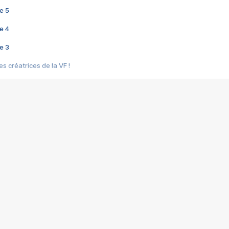
e 5
e 4
e 3
s créatrices de la VF !
e 2
e 1
e Mektoub My Love arrive enfin ! Rencontre avec Shaïn Boumedine et Sal
i : après Toni en famille
elle réalise le bouleversant Dites lui que je l'aime
ais ! Rencontre autour de Vie privée de Rebecca Zlotowski
 de Marguerite, Grave... Rencontre avec Ella Rumpf
 Les Rêveurs, un film intime sur la santé mentale