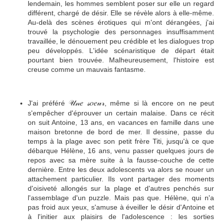
lendemain, les hommes semblent poser sur elle un regard
différent, chargé de désir. Elle se révèle alors à elle-même.
Au-delà des scènes érotiques qui m'ont dérangées, j'ai
trouvé la psychologie des personnages insuffisamment
travaillée, le dénouement peu crédible et les dialogues trop
peu développés. L'idée scénaristique de départ était
pourtant bien trouvée. Malheureusement, l'histoire est
creuse comme un mauvais fantasme.
𝒰𝓃𝑒 𝓈𝑜𝑒𝓊𝓇
J'ai préféré
, même si là encore on ne peut
s'empêcher d'éprouver un certain malaise. Dans ce récit
on suit Antoine, 13 ans, en vacances en famille dans une
maison bretonne de bord de mer. Il dessine, passe du
temps à la plage avec son petit frère Titi, jusqu'à ce que
débarque Hélène, 16 ans, venu passer quelques jours de
repos avec sa mère suite à la fausse-couche de cette
dernière. Entre les deux adolescents va alors se nouer un
attachement particulier. Ils vont partager des moments
d'oisiveté allongés sur la plage et d'autres penchés sur
l'assemblage d'un puzzle. Mais pas que. Hélène, qui n'a
pas froid aux yeux, s'amuse à éveiller le désir d'Antoine et
à l'initier aux plaisirs de l'adolescence : les sorties