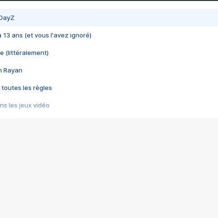
 DayZ
 a 13 ans (et vous l'avez ignoré)
e (littéralement)
im Rayan
 toutes les règles
s les jeux vidéo
us choquant de Rockstar ? - Le scandale BULLY
e plus moche de Steam
du RÊVE tourne au CAUCHEMAR
pendant 8 heures
it… à tort
umiliés par un jeu vidéo