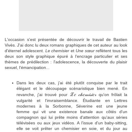
L'occasion s'est présentée de découvrir le travail de Bastien
Vivès. J'ai donc lu deux romans graphiques de cet auteur au look
d'éternel adolescent.
Le chemisier
et
Une sœur
reflètent tous les
deux son style graphique épuré à l'encrage particulier et ses
thèmes de prédilection : l'adolescence, la découverte du plaisir
sexuel, l'émancipation...
Dans les deux cas, j'ai été plutôt conquise par le trait
élégant et le découpage scénaristique bien mené. En
ℒ𝑒 𝒸𝒽𝑒𝓂𝒾𝓈𝒾𝑒𝓇
revanche, j'ai trouvé pour
qu'on frôlait la
vulgarité et l'invraisemblance. Étudiante en Lettres
modernes à la Sorbonne, Séverine est une jeune
femme qui vit une existence banale aux côtés d'un
compagnon qui lui prête moins d'attention qu'aux séries
télévisées ou aux jeux vidéos. A l'issue d'un baby-sitting,
elle se voit prêter un chemisier en soie, et du jour au