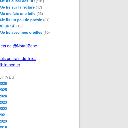
#Je lis aussi des BD
(101)
#Je lis sur la lecture
(47)
#Je me fais une toile
(23)
#Je lis un peu de poésie
(21)
#Club SF
(18)
#Je lis avec mes oreilles
(10)
ets de @Nota0Bene
uis en train de lire...
CHIVES
2026
2025
2024
2023
2022
2021
2020
2019