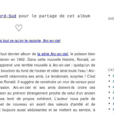
ord-Sud
pou
r le partage de cet album
IN
♡
le tout dernier album de
la série Arc-en-ciel
, le poisson bien
teren en 1992. Dans cette nouvelle histoire, Ronald, un
pprend une terrible nouvelle à Arc-en-ciel : quelqu'un de
CA
e bouchon du fond de l'océan et vider ainsi toute l'eau ! Arc-
avertit néanmoins ses amis. Le lendemain, surprise ! C'est
upe Ronald. Il suggère de construire un mur de coraux pour
asion. Arc-en-ciel et ses amis doivent-ils croire ces
isson au prénom étrangement proche de celui d'un ancien
pas tenir de propos cohérent. L'auteur nous parle de
 met de nouveau en avant des valeurs d'amitié et de
ont toujours aussi séduisantes et se mettent au service, à