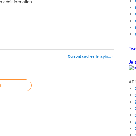
la désinformation.
Twe
Où sont cachés le lapin... »
Je s
AR
e