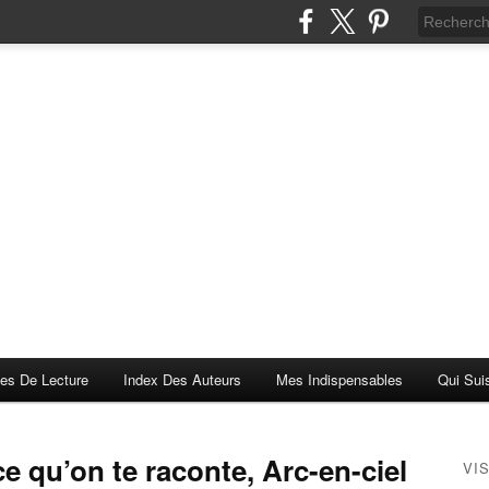
es De Lecture
Index Des Auteurs
Mes Indispensables
Qui Sui
 ce qu’on te raconte, Arc-en-ciel
VI