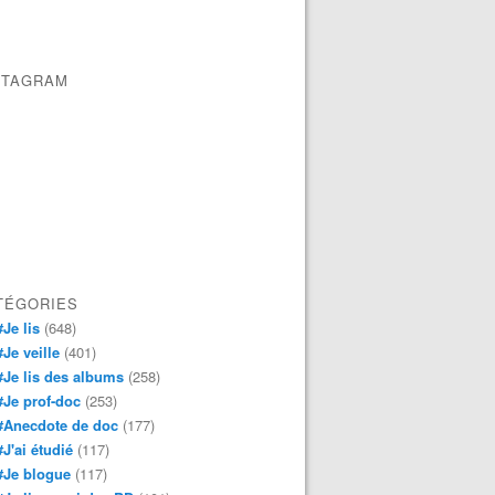
STAGRAM
TÉGORIES
#Je lis
(648)
#Je veille
(401)
#Je lis des albums
(258)
#Je prof-doc
(253)
#Anecdote de doc
(177)
#J'ai étudié
(117)
#Je blogue
(117)