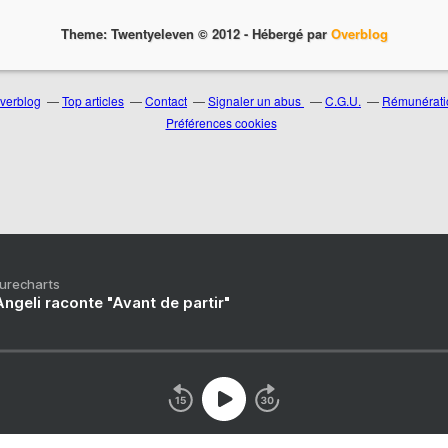
Theme: Twentyeleven © 2012 -
Hébergé par
Overblog
Overblog
Top articles
Contact
Signaler un abus
C.G.U.
Rémunératio
Préférences cookies
Purecharts
ngeli raconte "Avant de partir"