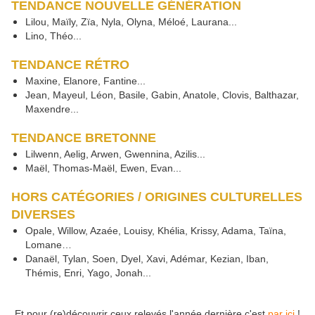
TENDANCE NOUVELLE GÉNÉRATION
Lilou, Maïly, Zïa, Nyla, Olyna, Méloé, Laurana...
Lino, Théo...
TENDANCE RÉTRO
Maxine, Elanore, Fantine...
Jean, Mayeul, Léon, Basile, Gabin, Anatole, Clovis, Balthazar,
Maxendre...
TENDANCE BRETONNE
Lilwenn, Aelig, Arwen, Gwennina, Azilis...
Maël, Thomas-Maël, Ewen, Evan...
HORS CATÉGORIES / ORIGINES CULTURELLES
DIVERSES
Opale, Willow, Azaée, Louisy, Khélia, Krissy, Adama, Taïna,
Lomane…
Danaël, Tylan, Soen, Dyel, Xavi, Adémar, Kezian, Iban,
Thémis, Enri, Yago, Jonah...
Et pour (re)découvrir ceux relevés l'année dernière c'est
par ici
!