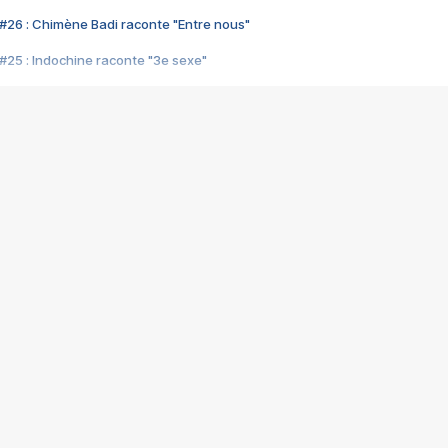
#26 : Chimène Badi raconte "Entre nous"
#25 : Indochine raconte "3e sexe"
#24 : Zaho raconte "C'est chelou"
#23 : Patrick Bruel raconte "Au café des délices"
#22 : Kyo raconte "Le chemin"
#21 : Nolwenn Leroy raconte "Cassé"
#20 : Patrick Hernandez raconte "Born to be alive"
#19 : Lorie raconte "Près de moi"
#18 : Michael Jones raconte "A nos actes manqués" (avec Jean-Jacque
#17 : Khaled raconte "Aïcha"
#16 : Corneille raconte "Parce qu'on vient de loin"
#15 : Indochine raconte "L'aventurier"