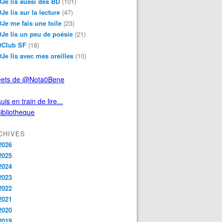
#Je lis aussi des BD
(101)
#Je lis sur la lecture
(47)
#Je me fais une toile
(23)
#Je lis un peu de poésie
(21)
#Club SF
(18)
#Je lis avec mes oreilles
(10)
ets de @Nota0Bene
uis en train de lire...
CHIVES
2026
2025
2024
2023
2022
2021
2020
2019