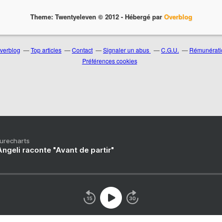
Theme: Twentyeleven © 2012 -
Hébergé par
Overblog
Overblog
Top articles
Contact
Signaler un abus
C.G.U.
Rémunératio
Préférences cookies
Purecharts
ngeli raconte "Avant de partir"