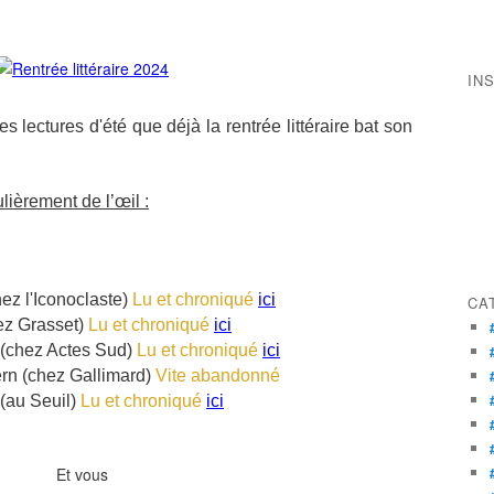
IN
 lectures d'été que déjà la rentrée littéraire bat son
lièrement de l’œil :
ez l'Iconoclaste)
Lu et chroniqué
ici
CA
ez Grasset)
Lu et chroniqué
ici
(chez Actes Sud)
Lu et chroniqué
ici
rn (chez Gallimard
)
Vite abandonné
(au Seuil)
Lu et chroniqué
ici
Et vous