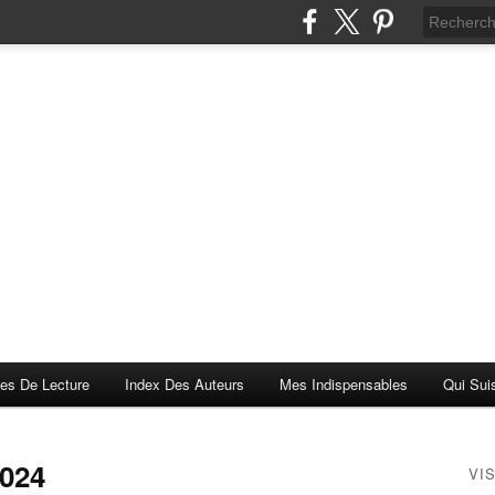
es De Lecture
Index Des Auteurs
Mes Indispensables
Qui Sui
2024
VI