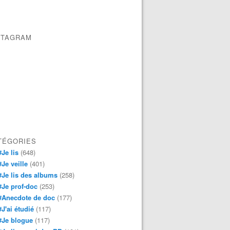
STAGRAM
TÉGORIES
#Je lis
(648)
#Je veille
(401)
#Je lis des albums
(258)
#Je prof-doc
(253)
#Anecdote de doc
(177)
#J'ai étudié
(117)
#Je blogue
(117)