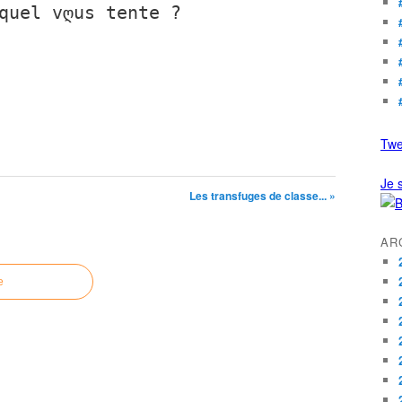
quel vღus tente ?
Twe
Je s
Les transfuges de classe... »
AR
e