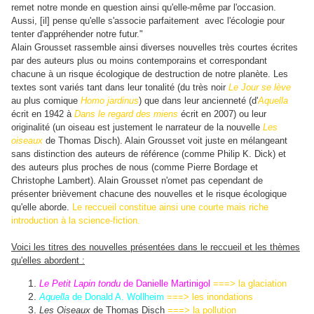
remet notre monde en question ainsi qu'elle-même par l'occasion.
Aussi, [il] pense qu'elle s'associe parfaitement avec l'écologie pour
tenter d'appréhender notre futur."
Alain Grousset rassemble ainsi diverses nouvelles très courtes écrites
par des auteurs plus ou moins contemporains et correspondant
chacune à un risque écologique de destruction de notre planète. Les
textes sont variés tant dans leur tonalité (du très noir
Le Jour se lève
au plus comique
Homo jardinus
) que dans leur ancienneté (d'
Aquella
écrit en 1942 à
Dans le regard des miens
écrit en 2007) ou leur
originalité (un oiseau est justement le narrateur de la nouvelle
Les
oiseaux
de Thomas Disch). Alain Grousset voit juste en mélangeant
sans distinction des auteurs de référence (comme Philip K. Dick) et
des auteurs plus proches de nous (comme Pierre Bordage et
Christophe Lambert). Alain Grousset n'omet pas cependant de
présenter brièvement chacune des nouvelles et le risque écologique
qu'elle aborde.
Le reccueil constitue ainsi une courte mais riche
introduction à la science-fiction.
Voici les titres des nouvelles présentées dans le reccueil et les thèmes
qu'elles abordent :
Le Petit Lapin tondu
de Danielle Martinigol
===> la glaciation
Aquella
de Donald A. Wollheim
===> les inondations
Les Oiseaux
de Thomas Disch
===> la pollution