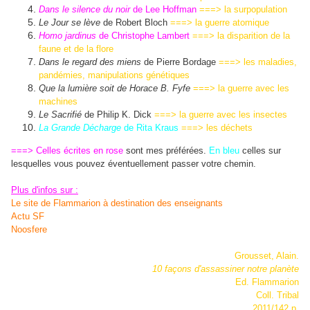
Dans le silence du noir
de Lee Hoffman
===> la surpopulation
Le Jour se lève
de Robert Bloch
===> la guerre atomique
Homo jardinus
de Christophe Lambert
===> la disparition de la
faune et de la flore
Dans le regard des miens
de Pierre Bordage
===> les maladies,
pandémies, manipulations génétiques
Que la lumière soit de Horace B. Fyfe
===> la guerre avec les
machines
Le Sacrifié
de Philip K. Dick
===> la guerre avec les insectes
La Grande Décharge
de Rita Kraus
===> les déchets
===> Celles écrites en rose
sont mes préférées.
En bleu
celles sur
lesquelles vous pouvez éventuellement passer votre chemin.
Plus d'infos sur :
Le site de Flammarion à destination des enseignants
Actu SF
Noosfere
Grousset, Alain.
10 façons d'assassiner notre planète
Ed. Flammarion
Coll. Tribal
2011/142 p.