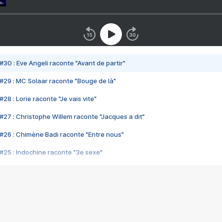
#30 : Eve Angeli raconte "Avant de partir"
#29 : MC Solaar raconte "Bouge de là"
28 : Lorie raconte "Je vais vite"
#27 : Christophe Willem raconte "Jacques a dit"
#26 : Chimène Badi raconte "Entre nous"
#25 : Indochine raconte "3e sexe"
#24 : Zaho raconte "C'est chelou"
#23 : Patrick Bruel raconte "Au café des délices"
#22 : Kyo raconte "Le chemin"