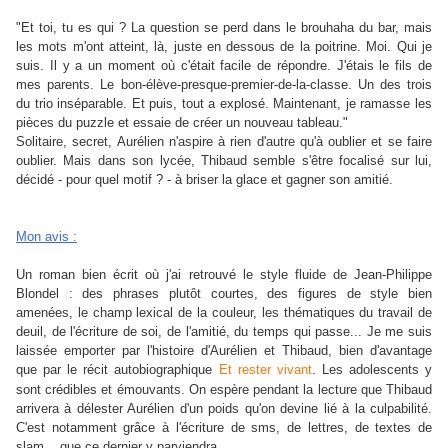
"Et toi, tu es qui ? La question se perd dans le brouhaha du bar, mais
les mots m'ont atteint, là, juste en dessous de la poitrine. Moi. Qui je
suis. Il y a un moment où c'était facile de répondre. J'étais le fils de
mes parents. Le bon-élève-presque-premier-de-la-classe. Un des trois
du trio inséparable. Et puis, tout a explosé. Maintenant, je ramasse les
pièces du puzzle et essaie de créer un nouveau tableau."
Solitaire, secret, Aurélien n'aspire à rien d'autre qu'à oublier et se faire
oublier. Mais dans son lycée, Thibaud semble s'être focalisé sur lui,
décidé - pour quel motif ? - à briser la glace et gagner son amitié.
Mon avis :
Un roman bien écrit où j'ai retrouvé le style fluide de Jean-Philippe
Blondel : des phrases plutôt courtes, des figures de style bien
amenées, le champ lexical de la couleur, les thématiques du travail de
deuil, de l'écriture de soi, de l'amitié, du temps qui passe...
Je me suis
laissée emporter par l'histoire d'Aurélien et Thibaud, bien d'avantage
que par le récit autobiographique
Et rester vivant
. Les adolescents y
sont crédibles et émouvants. On espère pendant la lecture que Thibaud
arrivera à délester Aurélien d'un poids qu'on devine lié à la culpabilité.
C'est notamment grâce à l'écriture de sms, de lettres, de textes de
slam... que ce dernier y parviendra.