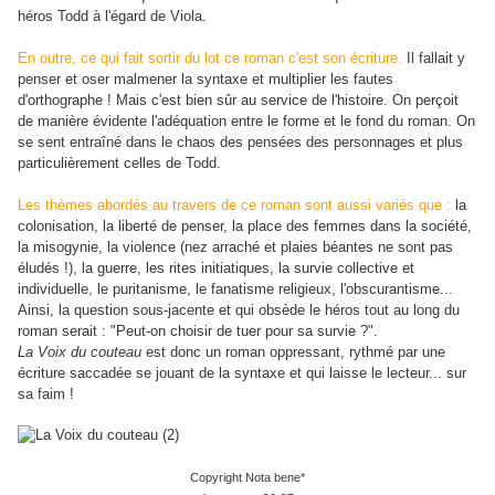
héros Todd à l'égard de Viola.
En outre, ce qui fait sortir du lot ce roman c'est son écriture.
Il fallait y
penser et oser malmener la syntaxe et multiplier les fautes
d'orthographe ! Mais c'est bien sûr au service de l'histoire. On perçoit
de manière évidente l'adéquation entre le forme et le fond du roman. On
se sent entraîné dans le chaos des pensées des personnages et plus
particulièrement celles de Todd.
Les thèmes abordés au travers de ce roman sont aussi variés que :
la
colonisation, la liberté de penser, la place des femmes dans la société,
la misogynie, la violence (nez arraché et plaies béantes ne sont pas
éludés !), la guerre, les rites initiatiques, la survie collective et
individuelle, le puritanisme, le fanatisme religieux, l'obscurantisme...
Ainsi, la question sous-jacente et qui obsède le héros tout au long du
roman serait : "Peut-on choisir de tuer pour sa survie ?".
La Voix du couteau
est donc un roman oppressant, rythmé par une
écriture saccadée se jouant de la syntaxe et qui laisse le lecteur... sur
sa faim !
Copyright Nota bene*