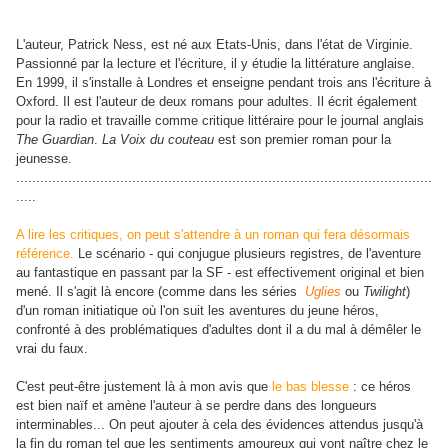
L'auteur, Patrick Ness, est né aux Etats-Unis, dans l'état de Virginie.
Passionné par la lecture et l'écriture, il y étudie la littérature anglaise.
En 1999, il s'installe à Londres et enseigne pendant trois ans l'écriture à
Oxford. Il est l'auteur de deux romans pour adultes. Il écrit également
pour la radio et travaille comme critique littéraire pour le journal anglais
The Guardian
.
La Voix du couteau
est son premier roman pour la
jeunesse.
........................................................................................................
.....
A lire les critiques, on peut s'attendre à un roman qui fera désormais
référence.
Le scénario - qui conjugue plusieurs registres, de l'aventure
au fantastique en passant par la SF - est effectivement original et bien
mené. Il s'agit là encore (comme dans les séries
Uglies
ou
Twilight
)
d'un roman initiatique où l'on suit les aventures du jeune héros,
confronté à des problématiques d'adultes dont il a du mal à démêler le
vrai du faux.
C'est peut-être justement là à mon avis que
le bas blesse
: ce héros
est bien naïf et amène l'auteur à se perdre dans des longueurs
interminables... On peut ajouter à cela des évidences attendus jusqu'à
la fin du roman tel que les sentiments amoureux qui vont naître chez le