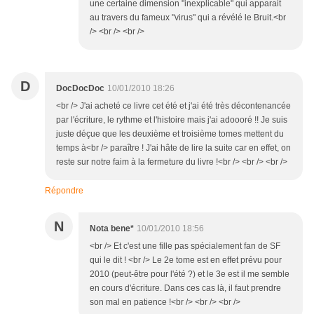
une certaine dimension "inexplicable" qui apparait
au travers du fameux "virus" qui a révélé le Bruit.<br
/> <br /> <br />
D
DocDocDoc
10/01/2010 18:26
<br /> J'ai acheté ce livre cet été et j'ai été très décontenancée
par l'écriture, le rythme et l'histoire mais j'ai adoooré !! Je suis
juste déçue que les deuxième et troisième tomes mettent du
temps à<br /> paraître ! J'ai hâte de lire la suite car en effet, on
reste sur notre faim à la fermeture du livre !<br /> <br /> <br />
Répondre
N
Nota bene*
10/01/2010 18:56
<br /> Et c'est une fille pas spécialement fan de SF
qui le dit ! <br /> Le 2e tome est en effet prévu pour
2010 (peut-être pour l'été ?) et le 3e est il me semble
en cours d'écriture. Dans ces cas là, il faut prendre
son mal en patience !<br /> <br /> <br />