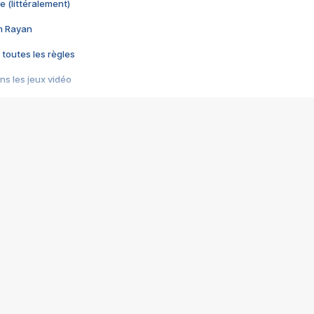
e (littéralement)
im Rayan
 toutes les règles
s les jeux vidéo
us choquant de Rockstar ? - Le scandale BULLY
e plus moche de Steam
du RÊVE tourne au CAUCHEMAR
pendant 8 heures
it… à tort
umiliés par un jeu vidéo
ire - Final Fantasy 8
ti un empire - Age of Empires
story DOFUS